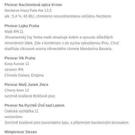
Pivovar Nachmelená opice Krnov
Nectaron Hazy Pale Ale 13,5
alk.: 5,4 %, 40 IBU, chmeleno novozélandskou odrůdou Nectaron.
Pivovar Lajka Praha
Maté IPA 11
Jihoamerický čaj Yerba maté obsahuje kofein a spoustu důležitých
minerálních látek. Zde v kombinaci s do sucha vykvašenou IPou. Chuť
doplňuje citrusové aroma německého chmele Mandarina Bavaria.
Pivovar Vik Praha
Easy Aussie 11
session IPA
Chmely Galaxy, Enigma
Pivovar Malý Janek Jince
Cherry beer 12
svrchně kvašené třešňové pivo
Pivovar Na Rychtě Ústí nad Labem
Ústecká rychtářka 11
weizenbier
Svrchně kvašené pivo bavorského typu, s příjemným banánovým dozvukem.
Minipivovar Slezan