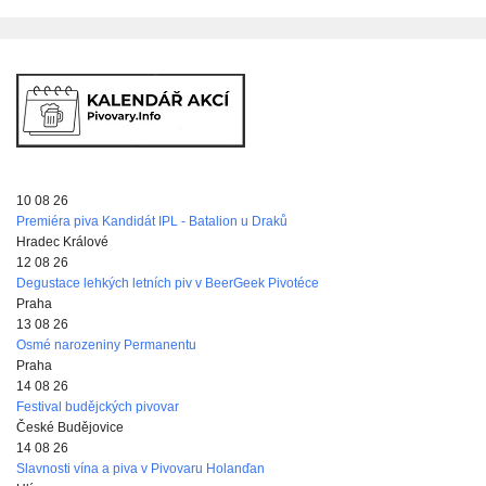
10 08 26
Premiéra piva Kandidát IPL - Batalion u Draků
Hradec Králové
12 08 26
Degustace lehkých letních piv v BeerGeek Pivotéce
Praha
13 08 26
Osmé narozeniny Permanentu
Praha
14 08 26
Festival budějckých pivovar
České Budějovice
14 08 26
Slavnosti vína a piva v Pivovaru Holanďan