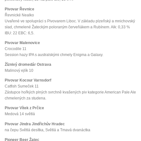
Pivovar Řevnice
Řevnické Nealko
Uvařené ve spolupráci s Pivovarem Liboc. V základu plzeňský a mnichovský
slad, chmelené Žateckým poloraným červeňákem a Rubínem. Alk: 0,33 %
IBU: 22 EBC: 6,5.
Pivovar Malenovice
Crocodile 11
Session hazy IPA s australskými chmely Enigma a Galaxy.
Žíznivý dromedár Ostrava
Malinový ejlík 10
Pivovar Kocour Varnsdorf
Catfish Sumeček 11
Zástupce hořkých plných svrchně kvašených piv kategorie American Pale Ale
chmelených za studena.
Pivovar Vítek z Prčice
Medová 14 světlá
Pivovar Jindra Jindřichův Hradec
na čepu Světlá desítka, Světlá a Tmavá dvanáctka
Pioneer Beer Žatec