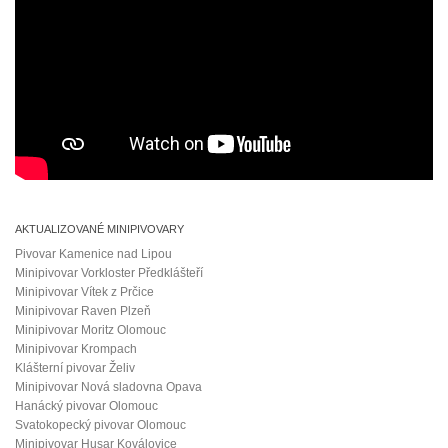
AKTUALIZOVANÉ MINIPIVOVARY
Pivovar Kamenice nad Lipou
Minipivovar Vorkloster Předklášteří
Minipivovar Vítek z Prčice
Minipivovar Raven Plzeň
Minipivovar Moritz Olomouc
Minipivovar Krompach
Klášterní pivovar Želiv
Minipivovar Nová sladovna Opava
Hanácký pivovar Olomouc
Svatokopecký pivovar Olomouc
Minipivovar Husar Koválovice