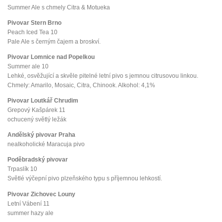
Summer Ale s chmely Citra & Motueka
Pivovar Stern Brno
Peach Iced Tea 10
Pale Ale s černým čajem a broskví.
Pivovar Lomnice nad Popelkou
Summer ale 10
Lehké, osvěžující a skvěle pitelné letní pivo s jemnou citrusovou linkou.
Chmely: Amarilo, Mosaic, Citra, Chinook. Alkohol: 4,1%
Pivovar Loutkář Chrudim
Grepový Kašpárek 11
ochucený světlý ležák
Andělský pivovar Praha
nealkoholické Maracuja pivo
Poděbradský pivovar
Trpaslík 10
Světlé výčepní pivo plzeňského typu s příjemnou lehkostí.
Pivovar Zichovec Louny
Letní Vábení 11
summer hazy ale