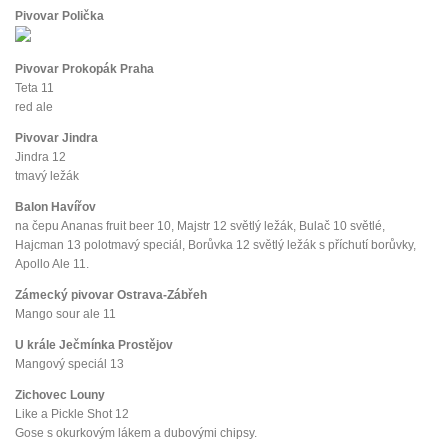
Pivovar Polička
Pivovar Prokopák Praha
Teta 11
red ale
Pivovar Jindra
Jindra 12
tmavý ležák
Balon Havířov
na čepu Ananas fruit beer 10, Majstr 12 světlý ležák, Bulač 10 světlé,
Hajcman 13 polotmavý speciál, Borůvka 12 světlý ležák s příchutí borůvky,
Apollo Ale 11.
Zámecký pivovar Ostrava-Zábřeh
Mango sour ale 11
U krále Ječmínka Prostějov
Mangový speciál 13
Zichovec Louny
Like a Pickle Shot 12
Gose s okurkovým lákem a dubovými chipsy.