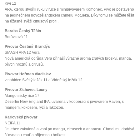
Kivi 12
APA, kterou stvořili ruku v ruce s minipivovarem Komonec. Pivo je postaveno
na jedinečném novozélandském chmelu Motueka. Díky tomu se můžete těšit
na úžasně svěží citrusový profil.
Baraba Český Těšín
Borůvková 11
Pivovar Čestmír Brandýs
SMASH APA 12 Vera
Nová americká odrůda Vera přináší výrazné aroma zralých broskví, manga,
bílých hroznů a citrusů.
Pivovar Heřman Vladislav
v nabídce Světlý ležák 11 a Vídeňský ležák 12.
Pivovar Zichovec Louny
Mango sticky rice 17
Dezertní New England IPA, uvařená v kooperaci s pivovarem Raven, s
mangem, kokosem, rýží a laktózou.
Karlovský pivovar
NEIPA 11
Je lehce zakalené a voní po mangu, citrusech a ananasu. Chmel mu dodává
šťavnatou chuť a příjemnou hořkost.