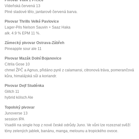
Vídeňská červená 13
Plné sladové tělo, jantarově červená barva.
Pivovar Thrills Velké Pavlovice
Lager-Pils Nelson Sauvin + Saaz Haka
alk. 4.9 % EPM 11 %.
Zámecký pivovar Ostrava-Zábřeh
Pineapple sour ale 11
Pivovar Mazák Dolní Bojanovice
Citrila Gose 10
chmel ŽPČ a Agnus, přidáno pyré z calamansi, citronová tráva, pomerančová
kůra, himalájská sůl a koriandr.
Pivovar Dejf Studénka
Glitch 11
hybrid kölsch Ale
Topolský pivovar
Junoverse 13
session IPA
Vsadili na single hop z nové české odrůdy Juno. Ve vůni lze rozeznat svěží
tóny zelených jablek, banánu, manga, melounu a tropického ovoce.