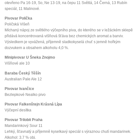
otevřeno Pa 16-19, So, Ne 13-19, na čepu 11 Světlá, 14 Černá, 13 Rubín
speciál, 11 Malinové.
Pivovar Polička
Poličská Višeň
Míchaný nápoj ze světlého výčepního piva, do kterého se v ležáckém sklepě
přidává koncentrovaná višňová šťáva bez chemických aromat a barviv.
Výsledkem je vyvážená, příjemně sladkokyselá chuť s jemně hořkým
dozvukem a obsahem alkoholu 4,0 %.
Minipivovar U Šneka Znojmo
Višňové ale 10
Baraba Český Těšín
Australian Pale Ale 12
Pivovar Ivančice
Bezlepkové Nealko pivo
Pivovar Falkenštejn Krásná Lípa
Výčepní desítka
Pivovar Trilobit Praha
Mandarinkový Sour 11
Lehký, šťavnatý a příjemně kyselkavý speciál s výraznou chutí mandarinek.
Alkohol: 3,7 % obj.