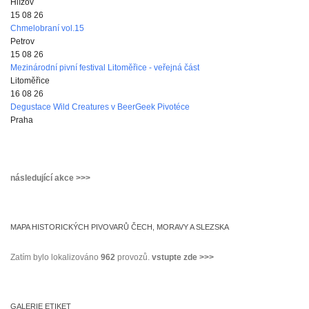
Hlízov
15 08 26
Chmelobraní vol.15
Petrov
15 08 26
Mezinárodní pivní festival Litoměřice - veřejná část
Litoměřice
16 08 26
Degustace Wild Creatures v BeerGeek Pivotéce
Praha
následující akce >>>
MAPA HISTORICKÝCH PIVOVARŮ ČECH, MORAVY A SLEZSKA
Zatím bylo lokalizováno
962
provozů.
vstupte zde >>>
GALERIE ETIKET