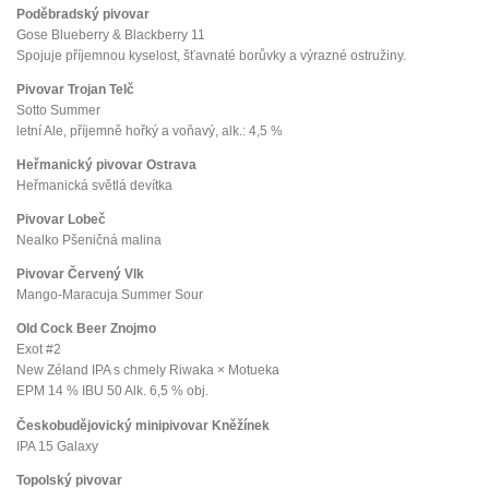
Poděbradský pivovar
Gose Blueberry & Blackberry 11
Spojuje příjemnou kyselost, šťavnaté borůvky a výrazné ostružiny.
Pivovar Trojan Telč
Sotto Summer
letní Ale, příjemně hořký a voňavý, alk.: 4,5 %
Heřmanický pivovar Ostrava
Heřmanická světlá devítka
Pivovar Lobeč
Nealko Pšeničná malina
Pivovar Červený Vlk
Mango-Maracuja Summer Sour
Old Cock Beer Znojmo
Exot #2
New Zéland IPA s chmely Riwaka × Motueka
EPM 14 % IBU 50 Alk. 6,5 % obj.
Českobudějovický minipivovar Kněžínek
IPA 15 Galaxy
Topolský pivovar