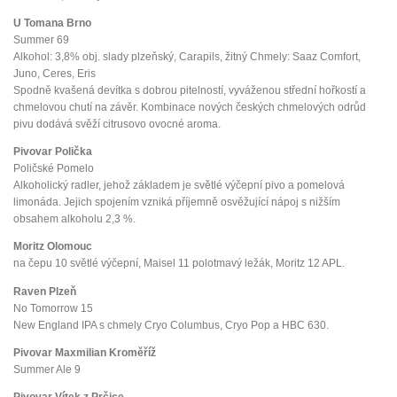
U Tomana Brno
Summer 69
Alkohol: 3,8% obj. slady plzeňský, Carapils, žitný Chmely: Saaz Comfort,
Juno, Ceres, Eris
Spodně kvašená devítka s dobrou pitelností, vyváženou střední hořkostí a
chmelovou chutí na závěr. Kombinace nových českých chmelových odrůd
pivu dodává svěží citrusovo ovocné aroma.
Pivovar Polička
Poličské Pomelo
Alkoholický radler, jehož základem je světlé výčepní pivo a pomelová
limonáda. Jejich spojením vzniká příjemně osvěžující nápoj s nižším
obsahem alkoholu 2,3 %.
Moritz Olomouc
na čepu 10 světlé výčepní, Maisel 11 polotmavý ležák, Moritz 12 APL.
Raven Plzeň
No Tomorrow 15
New England IPA s chmely Cryo Columbus, Cryo Pop a HBC 630.
Pivovar Maxmilian Kroměříž
Summer Ale 9
Pivovar Vítek z Prčice