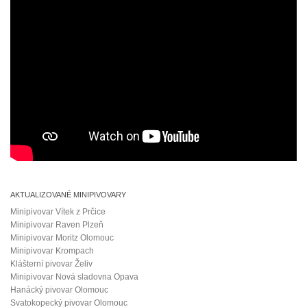
AKTUALIZOVANÉ MINIPIVOVARY
Minipivovar Vítek z Prčice
Minipivovar Raven Plzeň
Minipivovar Moritz Olomouc
Minipivovar Krompach
Klášterní pivovar Želiv
Minipivovar Nová sladovna Opava
Hanácký pivovar Olomouc
Svatokopecký pivovar Olomouc