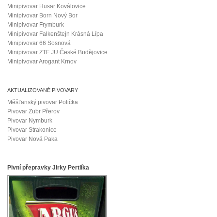
Minipivovar Husar Koválovice
Minipivovar Born Nový Bor
Minipivovar Frymburk
Minipivovar Falkenštejn Krásná Lípa
Minipivovar 66 Sosnová
Minipivovar ZTF JU České Budějovice
Minipivovar Arogant Krnov
AKTUALIZOVANÉ PIVOVARY
Měšťanský pivovar Polička
Pivovar Zubr Přerov
Pivovar Nymburk
Pivovar Strakonice
Pivovar Nová Paka
Pivní přepravky Jirky Pertlíka