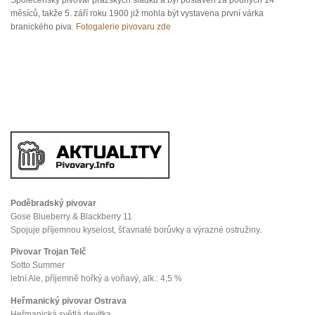
měsíců, takže 5. září roku 1900 již mohla být vystavena první várka
branického piva.
Fotogalerie pivovaru zde
Poděbradský pivovar
Gose Blueberry & Blackberry 11
Spojuje příjemnou kyselost, šťavnaté borůvky a výrazné ostružiny.
Pivovar Trojan Telč
Sotto Summer
letní Ale, příjemně hořký a voňavý, alk.: 4,5 %
Heřmanický pivovar Ostrava
Heřmanická světlá devítka