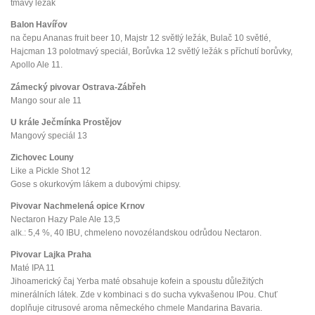
tmavý ležák
Balon Havířov
na čepu Ananas fruit beer 10, Majstr 12 světlý ležák, Bulač 10 světlé,
Hajcman 13 polotmavý speciál, Borůvka 12 světlý ležák s příchutí borůvky,
Apollo Ale 11.
Zámecký pivovar Ostrava-Zábřeh
Mango sour ale 11
U krále Ječmínka Prostějov
Mangový speciál 13
Zichovec Louny
Like a Pickle Shot 12
Gose s okurkovým lákem a dubovými chipsy.
Pivovar Nachmelená opice Krnov
Nectaron Hazy Pale Ale 13,5
alk.: 5,4 %, 40 IBU, chmeleno novozélandskou odrůdou Nectaron.
Pivovar Lajka Praha
Maté IPA 11
Jihoamerický čaj Yerba maté obsahuje kofein a spoustu důležitých
minerálních látek. Zde v kombinaci s do sucha vykvašenou IPou. Chuť
doplňuje citrusové aroma německého chmele Mandarina Bavaria.