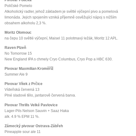
Poličské Pomelo
Alkoholický radler, jehož základem je světlé výčepní pivo a pomelová
limonáda. Jejich spojením vzniká příjemně osvěžující nápoj s nižším
obsahem alkoholu 2,3 %.
Moritz Olomouc
na čepu 10 světlé výčepní, Maisel 11 polotmavý ležák, Moritz 12 APL.
Raven Plzeň
No Tomorrow 15
New England IPA s chmely Cryo Columbus, Cryo Pop a HBC 630.
Pivovar Maxmilian Kroměříž
Summer Ale 9
Pivovar Vítek z Prčice
Vídeňská červená 13
Plné sladové tělo, jantarově červená barva.
Pivovar Thrills Velké Pavlovice
Lager-Pils Nelson Sauvin + Saaz Haka
alk. 4.9 % EPM 11 %.
Zámecký pivovar Ostrava-Zábřeh
Pineapple sour ale 11