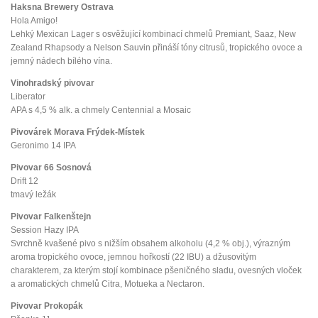
Haksna Brewery Ostrava
Hola Amigo!
Lehký Mexican Lager s osvěžující kombinací chmelů Premiant, Saaz, New
Zealand Rhapsody a Nelson Sauvin přináší tóny citrusů, tropického ovoce a
jemný nádech bílého vína.
Vinohradský pivovar
Liberator
APA s 4,5 % alk. a chmely Centennial a Mosaic
Pivovárek Morava Frýdek-Místek
Geronimo 14 IPA
Pivovar 66 Sosnová
Drift 12
tmavý ležák
Pivovar Falkenštejn
Session Hazy IPA
Svrchně kvašené pivo s nižším obsahem alkoholu (4,2 % obj.), výrazným
aroma tropického ovoce, jemnou hořkostí (22 IBU) a džusovitým
charakterem, za kterým stojí kombinace pšeničného sladu, ovesných vloček
a aromatických chmelů Citra, Motueka a Nectaron.
Pivovar Prokopák