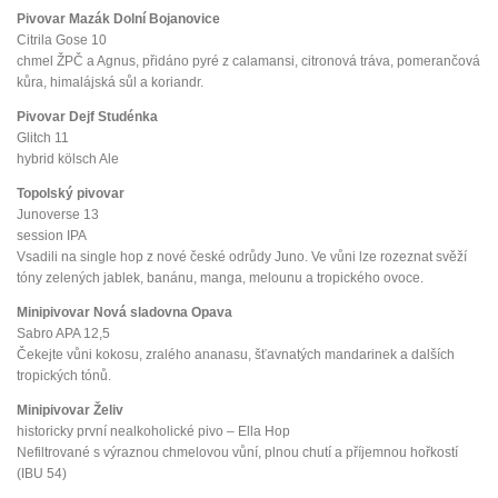
Pivovar Mazák Dolní Bojanovice
Citrila Gose 10
chmel ŽPČ a Agnus, přidáno pyré z calamansi, citronová tráva, pomerančová
kůra, himalájská sůl a koriandr.
Pivovar Dejf Studénka
Glitch 11
hybrid kölsch Ale
Topolský pivovar
Junoverse 13
session IPA
Vsadili na single hop z nové české odrůdy Juno. Ve vůni lze rozeznat svěží
tóny zelených jablek, banánu, manga, melounu a tropického ovoce.
Minipivovar Nová sladovna Opava
Sabro APA 12,5
Čekejte vůni kokosu, zralého ananasu, šťavnatých mandarinek a dalších
tropických tónů.
Minipivovar Želiv
historicky první nealkoholické pivo – Ella Hop
Nefiltrované s výraznou chmelovou vůní, plnou chutí a příjemnou hořkostí
(IBU 54)