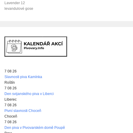
Lavender 12
levandulové gose
7 08 26
Slavnosti piva Kamínka
Roštín
7 08 26
Den svijanského piva v Liberci
Liberec
7 08 26
Pivní slavnosti Choceň
Choceň
7 08 26
Den piva v Pivovarském domě Poupě