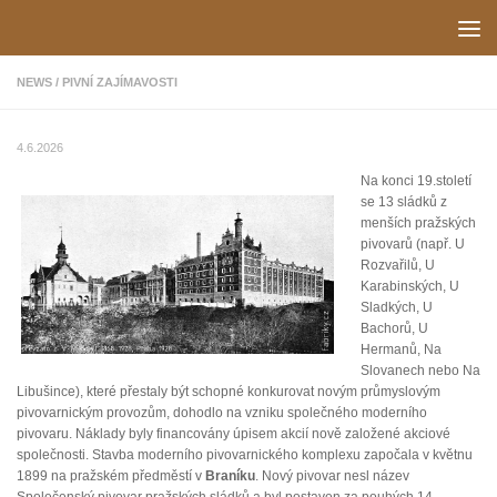
Skip to content
NEWS
/
PIVNÍ ZAJÍMAVOSTI
4.6.2026
Na konci 19.století
se 13 sládků z
menších pražských
pivovarů (např. U
Rozvařilů, U
Karabinských, U
Sladkých, U
Bachorů, U
Hermanů, Na
Slovanech nebo Na
Libušince), které přestaly být schopné konkurovat novým průmyslovým
pivovarnickým provozům, dohodlo na vzniku společného moderního
pivovaru. Náklady byly financovány úpisem akcií nově založené akciové
společnosti. Stavba moderního pivovarnického komplexu započala v květnu
1899 na pražském předměstí v
Braníku
. Nový pivovar nesl název
Společenský pivovar pražských sládků a byl postaven za pouhých 14