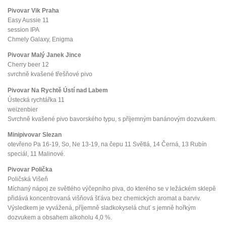
Pivovar Vik Praha
Easy Aussie 11
session IPA
Chmely Galaxy, Enigma
Pivovar Malý Janek Jince
Cherry beer 12
svrchně kvašené třešňové pivo
Pivovar Na Rychtě Ústí nad Labem
Ústecká rychtářka 11
weizenbier
Svrchně kvašené pivo bavorského typu, s příjemným banánovým dozvukem.
Minipivovar Slezan
otevřeno Pa 16-19, So, Ne 13-19, na čepu 11 Světlá, 14 Černá, 13 Rubín
speciál, 11 Malinové.
Pivovar Polička
Poličská Višeň
Míchaný nápoj ze světlého výčepního piva, do kterého se v ležáckém sklepě
přidává koncentrovaná višňová šťáva bez chemických aromat a barviv.
Výsledkem je vyvážená, příjemně sladkokyselá chuť s jemně hořkým
dozvukem a obsahem alkoholu 4,0 %.