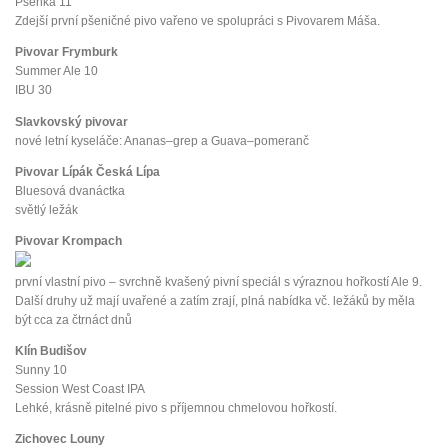
Pšenka 11
Zdejší první pšeničné pivo vařeno ve spolupráci s Pivovarem Máša.
Pivovar Frymburk
Summer Ale 10
IBU 30
Slavkovský pivovar
nové letní kyseláče: Ananas–grep a Guava–pomeranč
Pivovar Lípák Česká Lípa
Bluesová dvanáctka
světlý ležák
Pivovar Krompach
první vlastní pivo – svrchně kvašený pivní speciál s výraznou hořkostí Ale 9.
Další druhy už mají uvařené a zatím zrají, plná nabídka vč. ležáků by měla
být cca za čtrnáct dnů
Klín Budišov
Sunny 10
Session West Coast IPA
Lehké, krásně pitelné pivo s příjemnou chmelovou hořkostí.
Zichovec Louny