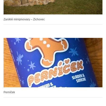
Zaniklé minipivovary – Zichovec
Perníček