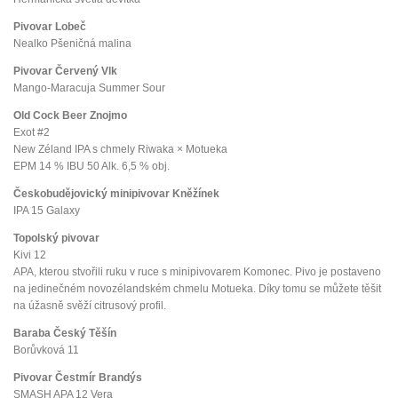
Pivovar Lobeč
Nealko Pšeničná malina
Pivovar Červený Vlk
Mango-Maracuja Summer Sour
Old Cock Beer Znojmo
Exot #2
New Zéland IPA s chmely Riwaka × Motueka
EPM 14 % IBU 50 Alk. 6,5 % obj.
Českobudějovický minipivovar Kněžínek
IPA 15 Galaxy
Topolský pivovar
Kivi 12
APA, kterou stvořili ruku v ruce s minipivovarem Komonec. Pivo je postaveno
na jedinečném novozélandském chmelu Motueka. Díky tomu se můžete těšit
na úžasně svěží citrusový profil.
Baraba Český Těšín
Borůvková 11
Pivovar Čestmír Brandýs
SMASH APA 12 Vera