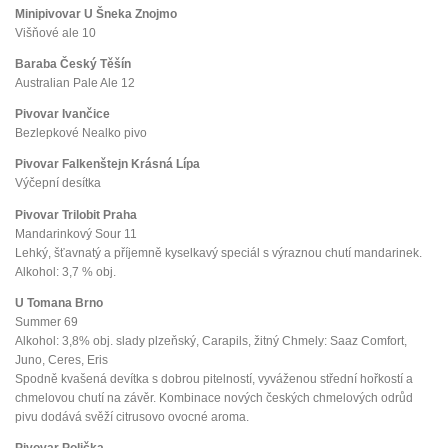
Minipivovar U Šneka Znojmo
Višňové ale 10
Baraba Český Těšín
Australian Pale Ale 12
Pivovar Ivančice
Bezlepkové Nealko pivo
Pivovar Falkenštejn Krásná Lípa
Výčepní desítka
Pivovar Trilobit Praha
Mandarinkový Sour 11
Lehký, šťavnatý a příjemně kyselkavý speciál s výraznou chutí mandarinek.
Alkohol: 3,7 % obj.
U Tomana Brno
Summer 69
Alkohol: 3,8% obj. slady plzeňský, Carapils, žitný Chmely: Saaz Comfort,
Juno, Ceres, Eris
Spodně kvašená devítka s dobrou pitelností, vyváženou střední hořkostí a
chmelovou chutí na závěr. Kombinace nových českých chmelových odrůd
pivu dodává svěží citrusovo ovocné aroma.
Pivovar Polička