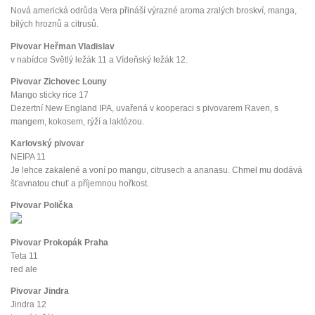
Nová americká odrůda Vera přináší výrazné aroma zralých broskví, manga,
bílých hroznů a citrusů.
Pivovar Heřman Vladislav
v nabídce Světlý ležák 11 a Vídeňský ležák 12.
Pivovar Zichovec Louny
Mango sticky rice 17
Dezertní New England IPA, uvařená v kooperaci s pivovarem Raven, s
mangem, kokosem, rýží a laktózou.
Karlovský pivovar
NEIPA 11
Je lehce zakalené a voní po mangu, citrusech a ananasu. Chmel mu dodává
šťavnatou chuť a příjemnou hořkost.
Pivovar Polička
Pivovar Prokopák Praha
Teta 11
red ale
Pivovar Jindra
Jindra 12