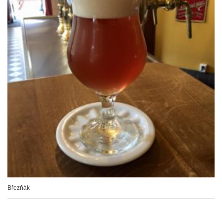
Březňák