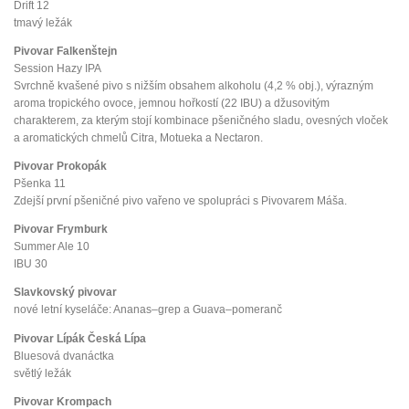
Drift 12
tmavý ležák
Pivovar Falkenštejn
Session Hazy IPA
Svrchně kvašené pivo s nižším obsahem alkoholu (4,2 % obj.), výrazným
aroma tropického ovoce, jemnou hořkostí (22 IBU) a džusovitým
charakterem, za kterým stojí kombinace pšeničného sladu, ovesných vloček
a aromatických chmelů Citra, Motueka a Nectaron.
Pivovar Prokopák
Pšenka 11
Zdejší první pšeničné pivo vařeno ve spolupráci s Pivovarem Máša.
Pivovar Frymburk
Summer Ale 10
IBU 30
Slavkovský pivovar
nové letní kyseláče: Ananas–grep a Guava–pomeranč
Pivovar Lípák Česká Lípa
Bluesová dvanáctka
světlý ležák
Pivovar Krompach