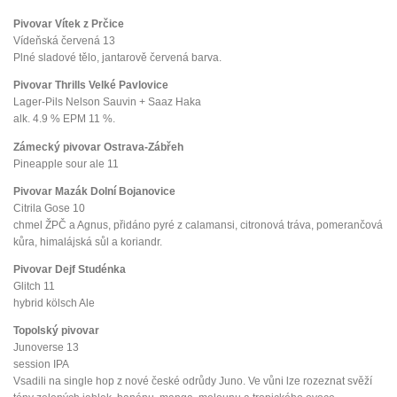
Pivovar Vítek z Prčice
Vídeňská červená 13
Plné sladové tělo, jantarově červená barva.
Pivovar Thrills Velké Pavlovice
Lager-Pils Nelson Sauvin + Saaz Haka
alk. 4.9 % EPM 11 %.
Zámecký pivovar Ostrava-Zábřeh
Pineapple sour ale 11
Pivovar Mazák Dolní Bojanovice
Citrila Gose 10
chmel ŽPČ a Agnus, přidáno pyré z calamansi, citronová tráva, pomerančová
kůra, himalájská sůl a koriandr.
Pivovar Dejf Studénka
Glitch 11
hybrid kölsch Ale
Topolský pivovar
Junoverse 13
session IPA
Vsadili na single hop z nové české odrůdy Juno. Ve vůni lze rozeznat svěží