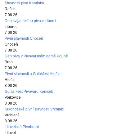
Slavnosti piva Kamínka
Roštín
7 08 26
Den svijanského piva v Liberci
Liberec
7 08 26
Pivní slavnosti Choceň
Choceň
7 08 26
Den piva v Pivovarském domě Poupě
Brno
7 08 26
Pivní slavnosti a Gulášfest Hlučín
Hlučín
8 08 26
Guláš Fest Pivovaru Koníček
Vojkovice
8 08 26
Krkonošské pivní slavnosti Vrchlabí
Vrchlabí
8 08 26
Litovelské Pivobraní
Litovel