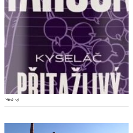
Přitažlivý