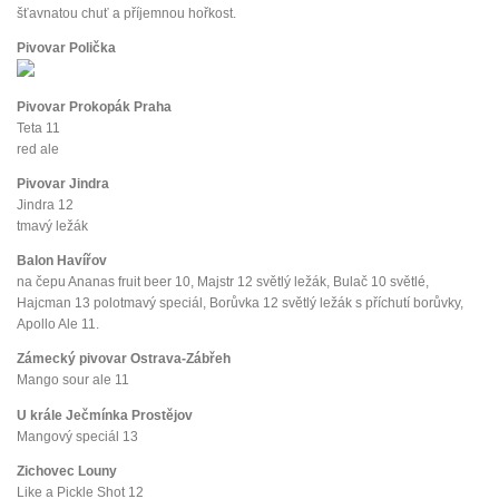
šťavnatou chuť a příjemnou hořkost.
Pivovar Polička
Pivovar Prokopák Praha
Teta 11
red ale
Pivovar Jindra
Jindra 12
tmavý ležák
Balon Havířov
na čepu Ananas fruit beer 10, Majstr 12 světlý ležák, Bulač 10 světlé,
Hajcman 13 polotmavý speciál, Borůvka 12 světlý ležák s příchutí borůvky,
Apollo Ale 11.
Zámecký pivovar Ostrava-Zábřeh
Mango sour ale 11
U krále Ječmínka Prostějov
Mangový speciál 13
Zichovec Louny
Like a Pickle Shot 12