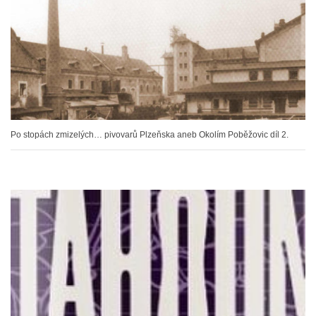
Po stopách zmizelých… pivovarů Plzeňska aneb Okolím Poběžovic díl 2.