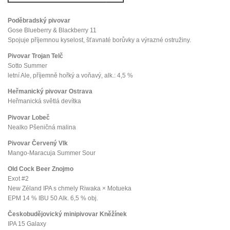
Poděbradský pivovar
Gose Blueberry & Blackberry 11
Spojuje příjemnou kyselost, šťavnaté borůvky a výrazné ostružiny.
Pivovar Trojan Telč
Sotto Summer
letní Ale, příjemně hořký a voňavý, alk.: 4,5 %
Heřmanický pivovar Ostrava
Heřmanická světlá devítka
Pivovar Lobeč
Nealko Pšeničná malina
Pivovar Červený Vlk
Mango-Maracuja Summer Sour
Old Cock Beer Znojmo
Exot #2
New Zéland IPA s chmely Riwaka × Motueka
EPM 14 % IBU 50 Alk. 6,5 % obj.
Českobudějovický minipivovar Kněžínek
IPA 15 Galaxy