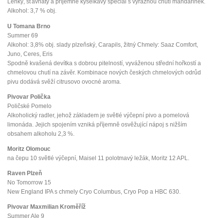
Lehký, šťavnatý a příjemně kyselkavý speciál s výraznou chutí mandarinek.
Alkohol: 3,7 % obj.
U Tomana Brno
Summer 69
Alkohol: 3,8% obj. slady plzeňský, Carapils, žitný Chmely: Saaz Comfort,
Juno, Ceres, Eris
Spodně kvašená devítka s dobrou pitelností, vyváženou střední hořkostí a
chmelovou chutí na závěr. Kombinace nových českých chmelových odrůd
pivu dodává svěží citrusovo ovocné aroma.
Pivovar Polička
Poličské Pomelo
Alkoholický radler, jehož základem je světlé výčepní pivo a pomelová
limonáda. Jejich spojením vzniká příjemně osvěžující nápoj s nižším
obsahem alkoholu 2,3 %.
Moritz Olomouc
na čepu 10 světlé výčepní, Maisel 11 polotmavý ležák, Moritz 12 APL.
Raven Plzeň
No Tomorrow 15
New England IPA s chmely Cryo Columbus, Cryo Pop a HBC 630.
Pivovar Maxmilian Kroměříž
Summer Ale 9