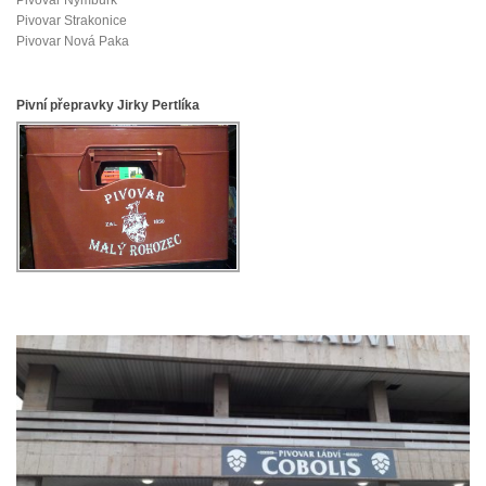
Pivovar Nymburk
Pivovar Strakonice
Pivovar Nová Paka
Pivní přepravky Jirky Pertlíka