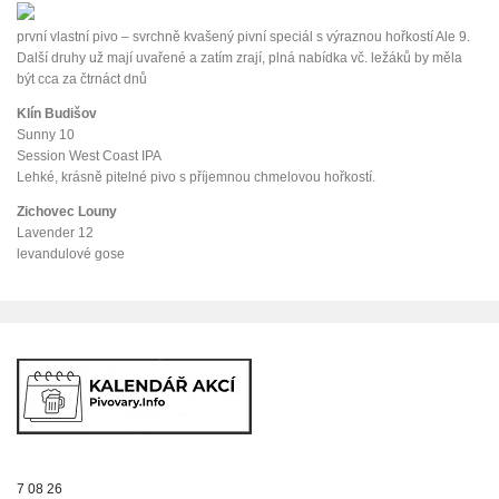
první vlastní pivo – svrchně kvašený pivní speciál s výraznou hořkostí Ale 9.
Další druhy už mají uvařené a zatím zrají, plná nabídka vč. ležáků by měla
být cca za čtrnáct dnů
Klín Budišov
Sunny 10
Session West Coast IPA
Lehké, krásně pitelné pivo s příjemnou chmelovou hořkostí.
Zichovec Louny
Lavender 12
levandulové gose
7 08 26