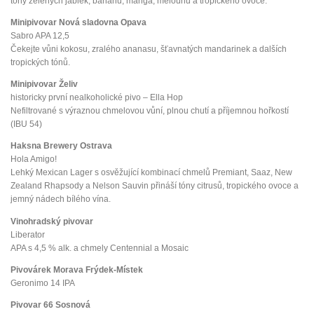
tóny zelených jablek, banánu, manga, melounu a tropického ovoce.
Minipivovar Nová sladovna Opava
Sabro APA 12,5
Čekejte vůni kokosu, zralého ananasu, šťavnatých mandarinek a dalších
tropických tónů.
Minipivovar Želiv
historicky první nealkoholické pivo – Ella Hop
Nefiltrované s výraznou chmelovou vůní, plnou chutí a příjemnou hořkostí
(IBU 54)
Haksna Brewery Ostrava
Hola Amigo!
Lehký Mexican Lager s osvěžující kombinací chmelů Premiant, Saaz, New
Zealand Rhapsody a Nelson Sauvin přináší tóny citrusů, tropického ovoce a
jemný nádech bílého vína.
Vinohradský pivovar
Liberator
APA s 4,5 % alk. a chmely Centennial a Mosaic
Pivovárek Morava Frýdek-Místek
Geronimo 14 IPA
Pivovar 66 Sosnová