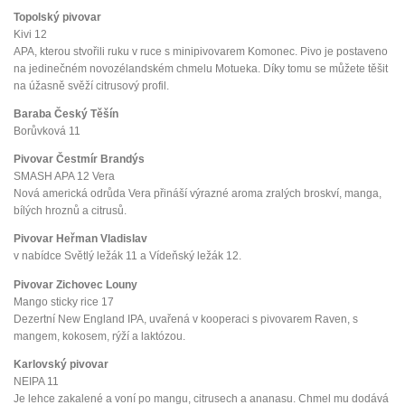
Topolský pivovar
Kivi 12
APA, kterou stvořili ruku v ruce s minipivovarem Komonec. Pivo je postaveno
na jedinečném novozélandském chmelu Motueka. Díky tomu se můžete těšit
na úžasně svěží citrusový profil.
Baraba Český Těšín
Borůvková 11
Pivovar Čestmír Brandýs
SMASH APA 12 Vera
Nová americká odrůda Vera přináší výrazné aroma zralých broskví, manga,
bílých hroznů a citrusů.
Pivovar Heřman Vladislav
v nabídce Světlý ležák 11 a Vídeňský ležák 12.
Pivovar Zichovec Louny
Mango sticky rice 17
Dezertní New England IPA, uvařená v kooperaci s pivovarem Raven, s
mangem, kokosem, rýží a laktózou.
Karlovský pivovar
NEIPA 11
Je lehce zakalené a voní po mangu, citrusech a ananasu. Chmel mu dodává