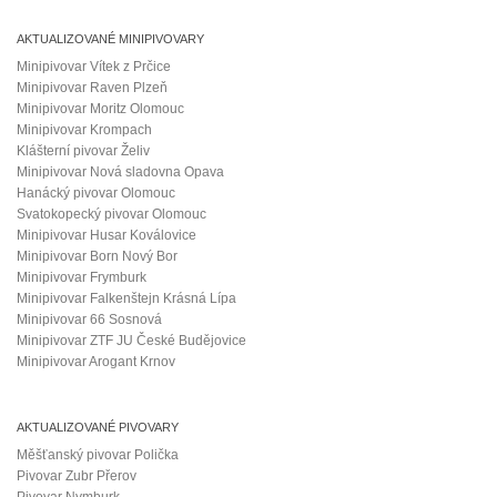
AKTUALIZOVANÉ MINIPIVOVARY
Minipivovar Vítek z Prčice
Minipivovar Raven Plzeň
Minipivovar Moritz Olomouc
Minipivovar Krompach
Klášterní pivovar Želiv
Minipivovar Nová sladovna Opava
Hanácký pivovar Olomouc
Svatokopecký pivovar Olomouc
Minipivovar Husar Koválovice
Minipivovar Born Nový Bor
Minipivovar Frymburk
Minipivovar Falkenštejn Krásná Lípa
Minipivovar 66 Sosnová
Minipivovar ZTF JU České Budějovice
Minipivovar Arogant Krnov
AKTUALIZOVANÉ PIVOVARY
Měšťanský pivovar Polička
Pivovar Zubr Přerov