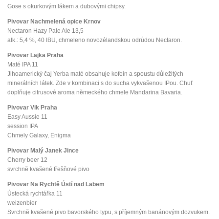
Gose s okurkovým lákem a dubovými chipsy.
Pivovar Nachmelená opice Krnov
Nectaron Hazy Pale Ale 13,5
alk.: 5,4 %, 40 IBU, chmeleno novozélandskou odrůdou Nectaron.
Pivovar Lajka Praha
Maté IPA 11
Jihoamerický čaj Yerba maté obsahuje kofein a spoustu důležitých
minerálních látek. Zde v kombinaci s do sucha vykvašenou IPou. Chuť
doplňuje citrusové aroma německého chmele Mandarina Bavaria.
Pivovar Vik Praha
Easy Aussie 11
session IPA
Chmely Galaxy, Enigma
Pivovar Malý Janek Jince
Cherry beer 12
svrchně kvašené třešňové pivo
Pivovar Na Rychtě Ústí nad Labem
Ústecká rychtářka 11
weizenbier
Svrchně kvašené pivo bavorského typu, s příjemným banánovým dozvukem.