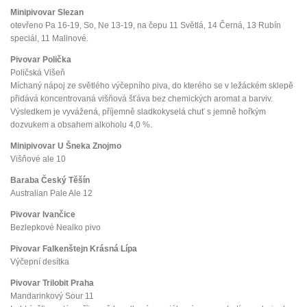
Minipivovar Slezan
otevřeno Pa 16-19, So, Ne 13-19, na čepu 11 Světlá, 14 Černá, 13 Rubín
speciál, 11 Malinové.
Pivovar Polička
Poličská Višeň
Míchaný nápoj ze světlého výčepního piva, do kterého se v ležáckém sklepě
přidává koncentrovaná višňová šťáva bez chemických aromat a barviv.
Výsledkem je vyvážená, příjemně sladkokyselá chuť s jemně hořkým
dozvukem a obsahem alkoholu 4,0 %.
Minipivovar U Šneka Znojmo
Višňové ale 10
Baraba Český Těšín
Australian Pale Ale 12
Pivovar Ivančice
Bezlepkové Nealko pivo
Pivovar Falkenštejn Krásná Lípa
Výčepní desítka
Pivovar Trilobit Praha
Mandarinkový Sour 11