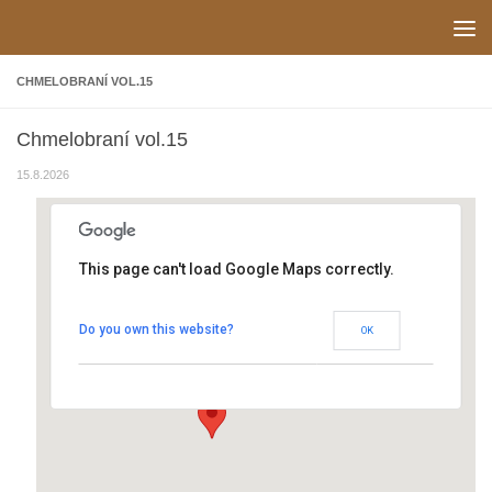
Skip to content
CHMELOBRANÍ VOL.15
Chmelobraní vol.15
15.8.2026
This page can't load Google Maps correctly.
Petrov, areál Plže
Do you own this website?
OK
Petrov 349 - Petrov
Události