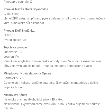
Pineapple sour ale 11
Pivovar Mazák Dolní Bojanovice
Citrila Gose 10
chmel ŽPČ a Agnus, přidáno pyré z calamansi, citronová tráva, pomerančová
kůra, himalájská sůl a koriandr.
Pivovar Dejf Studénka
Glitch 11
hybrid kölsch Ale
Topolský pivovar
Junoverse 13
session IPA
Vsadili na single hop z nové české odrůdy Juno. Ve vůni lze rozeznat svěží
tóny zelených jablek, banánu, manga, melounu a tropického ovoce.
Minipivovar Nová sladovna Opava
Sabro APA 12,5
Čekejte vůni kokosu, zralého ananasu, šťavnatých mandarinek a dalších
tropických tónů.
Minipivovar Želiv
historicky první nealkoholické pivo – Ella Hop
Nefiltrované s výraznou chmelovou vůní, plnou chutí a příjemnou hořkostí
(IBU 54)