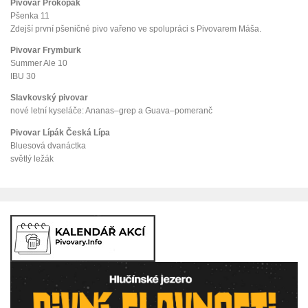
Pivovar Prokopák
Pšenka 11
Zdejší první pšeničné pivo vařeno ve spolupráci s Pivovarem Máša.
Pivovar Frymburk
Summer Ale 10
IBU 30
Slavkovský pivovar
nové letní kyseláče: Ananas–grep a Guava–pomeranč
Pivovar Lípák Česká Lípa
Bluesová dvanáctka
světlý ležák