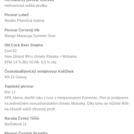
Heřmanický pivovar Ostrava
Heřmanická světlá devítka
Pivovar Lobeč
Nealko Pšeničná malina
Pivovar Červený Vlk
Mango-Maracuja Summer Sour
Old Cock Beer Znojmo
Exot #2
New Zéland IPA s chmely Riwaka × Motueka
EPM 14 % IBU 50 Alk. 6,5 % obj.
Českobudějovický minipivovar Kněžínek
IPA 15 Galaxy
Topolský pivovar
Kivi 12
APA, kterou stvořili ruku v ruce s minipivovarem Komonec. Pivo je postaveno
na jedinečném novozélandském chmelu Motueka. Díky tomu se můžete těšit
na úžasně svěží citrusový profil.
Baraba Český Těšín
Borůvková 11
Pivovar Čestmír Brandýs