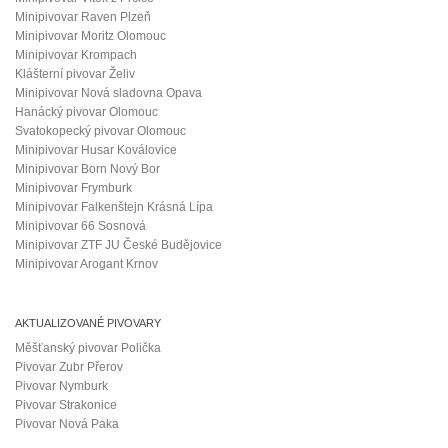
Minipivovar Raven Plzeň
Minipivovar Moritz Olomouc
Minipivovar Krompach
Klášterní pivovar Želiv
Minipivovar Nová sladovna Opava
Hanácký pivovar Olomouc
Svatokopecký pivovar Olomouc
Minipivovar Husar Koválovice
Minipivovar Born Nový Bor
Minipivovar Frymburk
Minipivovar Falkenštejn Krásná Lípa
Minipivovar 66 Sosnová
Minipivovar ZTF JU České Budějovice
Minipivovar Arogant Krnov
AKTUALIZOVANÉ PIVOVARY
Měšťanský pivovar Polička
Pivovar Zubr Přerov
Pivovar Nymburk
Pivovar Strakonice
Pivovar Nová Paka