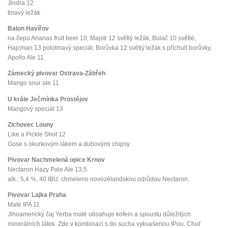
Jindra 12
tmavý ležák
Balon Havířov
na čepu Ananas fruit beer 10, Majstr 12 světlý ležák, Bulač 10 světlé,
Hajcman 13 polotmavý speciál, Borůvka 12 světlý ležák s příchutí borůvky,
Apollo Ale 11.
Zámecký pivovar Ostrava-Zábřeh
Mango sour ale 11
U krále Ječmínka Prostějov
Mangový speciál 13
Zichovec Louny
Like a Pickle Shot 12
Gose s okurkovým lákem a dubovými chipsy.
Pivovar Nachmelená opice Krnov
Nectaron Hazy Pale Ale 13,5
alk.: 5,4 %, 40 IBU, chmeleno novozélandskou odrůdou Nectaron.
Pivovar Lajka Praha
Maté IPA 11
Jihoamerický čaj Yerba maté obsahuje kofein a spoustu důležitých
minerálních látek. Zde v kombinaci s do sucha vykvašenou IPou. Chuť