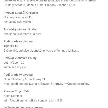
Lehké, osvěžující a skvěle pitelné letní pivo s jemnou citrusovou linkou.
Chmely: Amarilo, Mosaic, Citra, Chinook. Alkohol: 4,1%
Pivovar Loutkář Chrudim
Grepový Kašpárek 11
ochucený světlý ležák
Andělský pivovar Praha
nealkoholické Maracuja pivo
Poděbradský pivovar
Trpaslík 10
Světlé výčepní pivo plzeňského typu s příjemnou lehkostí.
Pivovar Zichovec Louny
Letní Vábení 11
summer hazy ale
Poděbradský pivovar
Gose Blueberry & Blackberry 11
Spojuje příjemnou kyselost, šťavnaté borůvky a výrazné ostružiny.
Pivovar Trojan Telč
Sotto Summer
letní Ale, příjemně hořký a voňavý, alk.: 4,5 %