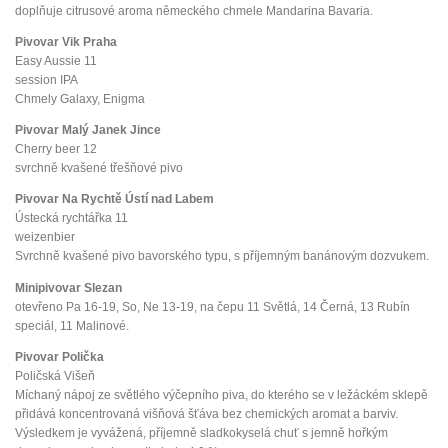
doplňuje citrusové aroma německého chmele Mandarina Bavaria.
Pivovar Vik Praha
Easy Aussie 11
session IPA
Chmely Galaxy, Enigma
Pivovar Malý Janek Jince
Cherry beer 12
svrchně kvašené třešňové pivo
Pivovar Na Rychtě Ústí nad Labem
Ústecká rychtářka 11
weizenbier
Svrchně kvašené pivo bavorského typu, s příjemným banánovým dozvukem.
Minipivovar Slezan
otevřeno Pa 16-19, So, Ne 13-19, na čepu 11 Světlá, 14 Černá, 13 Rubín
speciál, 11 Malinové.
Pivovar Polička
Poličská Višeň
Míchaný nápoj ze světlého výčepního piva, do kterého se v ležáckém sklepě
přidává koncentrovaná višňová šťáva bez chemických aromat a barviv.
Výsledkem je vyvážená, příjemně sladkokyselá chuť s jemně hořkým