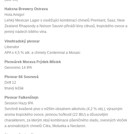
Haksna Brewery Ostrava
Hola Amigo!
Lehký Mexican Lager s osvěžující kombinací chmelů Premiant, Saaz, New
Zealand Rhapsody a Nelson Sauvin přináší tóny citrusů, tropického ovoce a
jemný nádech bílého vína.
Vinohradský pivovar
Liberator
APA s 4,5 % alk. a chmely Centennial a Mosaic
Pivovárek Morava Frýdek-Místek
Geronimo 14 IPA
Pivovar 66 Sosnová
Drift 12
tmavý ležák
Pivovar Falkenštejn
Session Hazy IPA
Svrchně kvašené pivo s nižším obsahem alkoholu (4,2 % obj.), výrazným
aroma tropického ovoce, jemnou hořkostí (22 IBU) a džusovitým
charakterem, za kterým stojí kombinace pšeničného sladu, ovesných vloček
a aromatických chmelů Citra, Motueka a Nectaron.