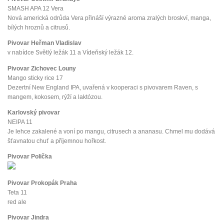
SMASH APA 12 Vera
Nová americká odrůda Vera přináší výrazné aroma zralých broskví, manga,
bílých hroznů a citrusů.
Pivovar Heřman Vladislav
v nabídce Světlý ležák 11 a Vídeňský ležák 12.
Pivovar Zichovec Louny
Mango sticky rice 17
Dezertní New England IPA, uvařená v kooperaci s pivovarem Raven, s
mangem, kokosem, rýží a laktózou.
Karlovský pivovar
NEIPA 11
Je lehce zakalené a voní po mangu, citrusech a ananasu. Chmel mu dodává
šťavnatou chuť a příjemnou hořkost.
Pivovar Polička
Pivovar Prokopák Praha
Teta 11
red ale
Pivovar Jindra