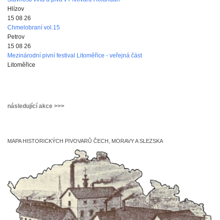
Hlízov
15 08 26
Chmelobraní vol.15
Petrov
15 08 26
Mezinárodní pivní festival Litoměřice - veřejná část
Litoměřice
následující akce >>>
MAPA HISTORICKÝCH PIVOVARŮ ČECH, MORAVY A SLEZSKA