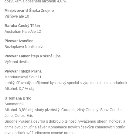
dozvukem a obsahem alkoholu 4,0 %.
Minipivovar U Šneka Znojmo
Višňové ale 10
Baraba Český Těšín
Australian Pale Ale 12
Pivovar Ivančice
Bezlepkové Nealko pivo
Pivovar Falkenštejn Krásná Lípa
Výčepní desítka
Pivovar Trilobit Praha
Mandarinkový Sour 11
Lehký, šťavnatý a příjemně kyselkavý speciál s výraznou chutí mandarinek.
Alkohol: 3,7 % obj.
U Tomana Brno
Summer 69
Alkohol: 3,8% obj. slady plzeňský, Carapils, žitný Chmely: Saaz Comfort,
Juno, Ceres, Eris
Spodně kvašená devítka s dobrou pitelností, vyváženou střední hořkostí a
chmelovou chutí na závěr. Kombinace nových českých chmelových odrůd
pivu dodává svěží citrusovo ovocné aroma.