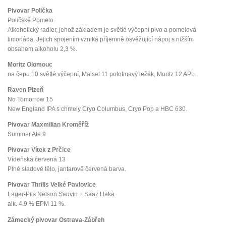
Pivovar Polička
Poličské Pomelo
Alkoholický radler, jehož základem je světlé výčepní pivo a pomelová
limonáda. Jejich spojením vzniká příjemně osvěžující nápoj s nižším
obsahem alkoholu 2,3 %.
Moritz Olomouc
na čepu 10 světlé výčepní, Maisel 11 polotmavý ležák, Moritz 12 APL.
Raven Plzeň
No Tomorrow 15
New England IPA s chmely Cryo Columbus, Cryo Pop a HBC 630.
Pivovar Maxmilian Kroměříž
Summer Ale 9
Pivovar Vítek z Prčice
Vídeňská červená 13
Plné sladové tělo, jantarově červená barva.
Pivovar Thrills Velké Pavlovice
Lager-Pils Nelson Sauvin + Saaz Haka
alk. 4.9 % EPM 11 %.
Zámecký pivovar Ostrava-Zábřeh