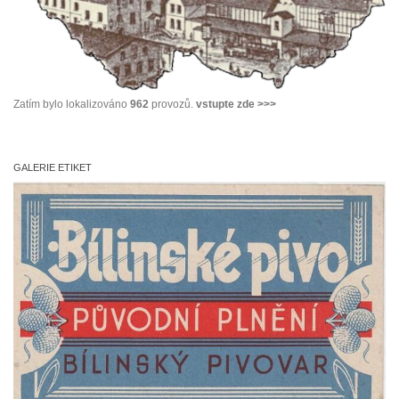
Zatím bylo lokalizováno
962
provozů.
vstupte zde >>>
GALERIE ETIKET