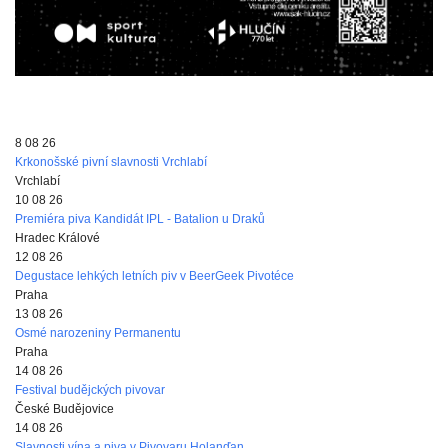
8 08 26
Krkonošské pivní slavnosti Vrchlabí
Vrchlabí
10 08 26
Premiéra piva Kandidát IPL - Batalion u Draků
Hradec Králové
12 08 26
Degustace lehkých letních piv v BeerGeek Pivotéce
Praha
13 08 26
Osmé narozeniny Permanentu
Praha
14 08 26
Festival budějckých pivovar
České Budějovice
14 08 26
Slavnosti vína a piva v Pivovaru Holanďan