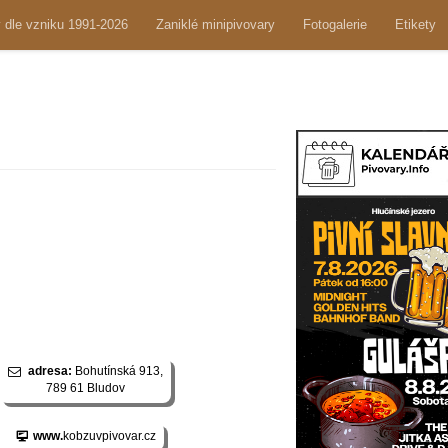
y dle vzniku 1991-2026
Zaniklé minipivovary
Fotogalerie
Etikety
adresa:
Bohutínská 913,
789 61 Bludov
www.
kobzuvpivovar.cz