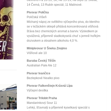
otevřeno Pa 16-19, So, Ne 13-19, na čepu 11 Světlá,
14 Černá, 13 Rubín speciál, 11 Malinové.
Pivovar Polička
Poličská Višeň
Míchaný nápoj ze světlého výčepního piva, do kterého
se v ležáckém sklepě přidává koncentrovaná višňová
šťáva bez chemických aromat a barviv. Výsledkem je
vyvážená, příjemně sladkokyselá chuť s jemně hořkým
dozvukem a obsahem alkoholu 4,0 %.
Minipivovar U Šneka Znojmo
Višňové ale 10
Baraba Český Těšín
Australian Pale Ale 12
Pivovar Ivančice
Bezlepkové Nealko pivo
Pivovar Falkenštejn Krásná Lípa
Výčepní desítka
Pivovar Trilobit Praha
Mandarinkový Sour 11
Lehký, šťavnatý a příjemně kyselkavý speciál s