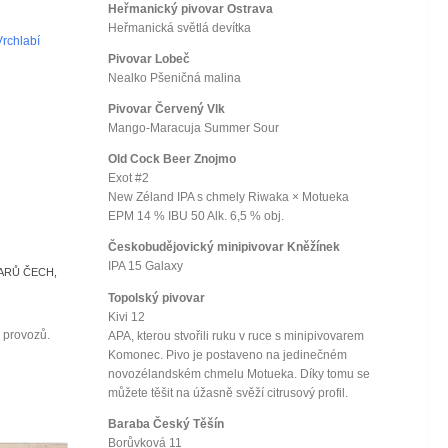
Heřmanický pivovar Ostrava
Heřmanická světlá devítka
Vrchlabí
Pivovar Lobeč
Nealko Pšeničná malina
Pivovar Červený Vlk
Mango-Maracuja Summer Sour
Old Cock Beer Znojmo
Exot #2
New Zéland IPA s chmely Riwaka × Motueka
EPM 14 % IBU 50 Alk. 6,5 % obj.
Českobudějovický minipivovar Kněžínek
IPA 15 Galaxy
ARŮ ČECH,
Topolský pivovar
Kivi 12
provozů.
APA, kterou stvořili ruku v ruce s minipivovarem
Komonec. Pivo je postaveno na jedinečném
novozélandském chmelu Motueka. Díky tomu se
můžete těšit na úžasně svěží citrusový profil.
Baraba Český Těšín
Borůvková 11