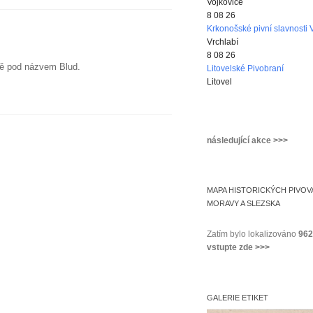
Vojkovice
8 08 26
Krkonošské pivní slavnosti 
Vrchlabí
8 08 26
ově pod názvem Blud.
Litovelské Pivobraní
Litovel
následující akce >>>
MAPA HISTORICKÝCH PIVOV
MORAVY A SLEZSKA
Zatím bylo lokalizováno
962
vstupte zde >>>
GALERIE ETIKET