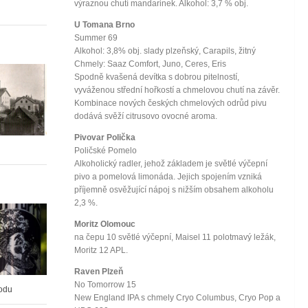
výraznou chutí mandarinek. Alkohol: 3,7 % obj.
U Tomana Brno
Summer 69
Alkohol: 3,8% obj. slady plzeňský, Carapils, žitný
Chmely: Saaz Comfort, Juno, Ceres, Eris
Spodně kvašená devítka s dobrou pitelností,
vyváženou střední hořkostí a chmelovou chutí na závěr.
Kombinace nových českých chmelových odrůd pivu
dodává svěží citrusovo ovocné aroma.
Pivovar Polička
Poličské Pomelo
Alkoholický radler, jehož základem je světlé výčepní
pivo a pomelová limonáda. Jejich spojením vzniká
příjemně osvěžující nápoj s nižším obsahem alkoholu
2,3 %.
Moritz Olomouc
na čepu 10 světlé výčepní, Maisel 11 polotmavý ležák,
Moritz 12 APL.
Raven Plzeň
No Tomorrow 15
rodu
New England IPA s chmely Cryo Columbus, Cryo Pop a