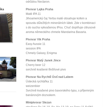
odrůdou Nectaron.
Pivovar Lajka Praha
líka
Maté IPA 11
Jihoamerický čaj Yerba maté obsahuje kofein a
spoustu důležitých minerálních látek. Zde v kombinaci
s do sucha vykvašenou IPou. Chuť doplňuje citrusové
aroma německého chmele Mandarina Bavaria.
Pivovar Vik Praha
Easy Aussie 11
session IPA
Chmely Galaxy, Enigma
Pivovar Malý Janek Jince
Cherry beer 12
svrchně kvašené třešňové pivo
Pivovar Na Rychtě Ústí nad Labem
Ústecká rychtářka 11
weizenbier
Svrchně kvašené pivo bavorského typu, s příjemným
banánovým dozvukem.
Minipivovar Slezan