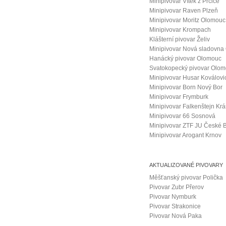
Minipivovar Vítek z Prčice
Minipivovar Raven Plzeň
Minipivovar Moritz Olomouc
Minipivovar Krompach
Klášterní pivovar Želiv
Minipivovar Nová sladovna
Hanácký pivovar Olomouc
Svatokopecký pivovar Olo
Minipivovar Husar Koválovi
Minipivovar Born Nový Bor
Minipivovar Frymburk
Minipivovar Falkenštejn Kr
Minipivovar 66 Sosnová
Minipivovar ZTF JU České 
Minipivovar Arogant Krnov
AKTUALIZOVANÉ PIVOVARY
Měšťanský pivovar Polička
Pivovar Zubr Přerov
Pivovar Nymburk
Pivovar Strakonice
Pivovar Nová Paka