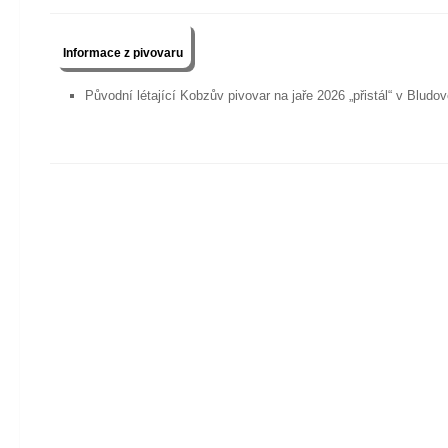
Informace z pivovaru
Původní létající Kobzův pivovar na jaře 2026 „přistál“ v Blud