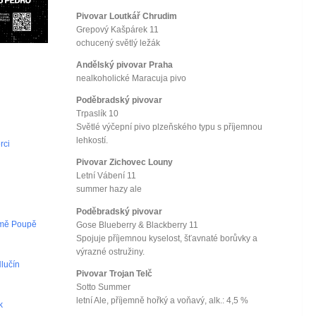
Pivovar Loutkář Chrudim
Grepový Kašpárek 11
ochucený světlý ležák
Andělský pivovar Praha
nealkoholické Maracuja pivo
Poděbradský pivovar
Trpaslík 10
Světlé výčepní pivo plzeňského typu s příjemnou
lehkostí.
rci
Pivovar Zichovec Louny
Letní Vábení 11
summer hazy ale
Poděbradský pivovar
omě Poupě
Gose Blueberry & Blackberry 11
Spojuje příjemnou kyselost, šťavnaté borůvky a
výrazné ostružiny.
Hlučín
Pivovar Trojan Telč
Sotto Summer
letní Ale, příjemně hořký a voňavý, alk.: 4,5 %
k