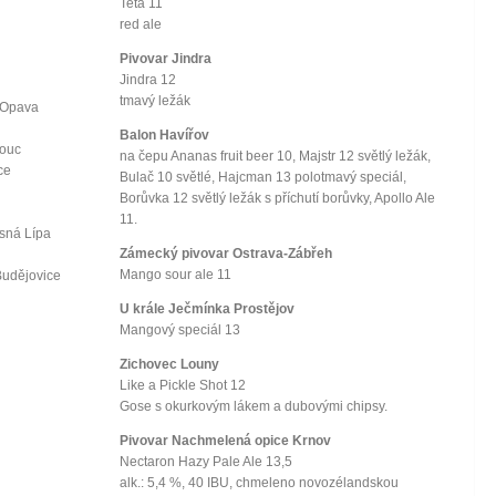
Teta 11
red ale
Pivovar Jindra
Jindra 12
tmavý ležák
 Opava
Balon Havířov
mouc
na čepu Ananas fruit beer 10, Majstr 12 světlý ležák,
ce
Bulač 10 světlé, Hajcman 13 polotmavý speciál,
Borůvka 12 světlý ležák s příchutí borůvky, Apollo Ale
11.
ásná Lípa
Zámecký pivovar Ostrava-Zábřeh
Mango sour ale 11
Budějovice
U krále Ječmínka Prostějov
Mangový speciál 13
Zichovec Louny
Like a Pickle Shot 12
Gose s okurkovým lákem a dubovými chipsy.
Pivovar Nachmelená opice Krnov
Nectaron Hazy Pale Ale 13,5
alk.: 5,4 %, 40 IBU, chmeleno novozélandskou