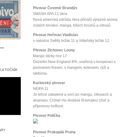
Pivovar Čestmír Brandýs
SMASH APA 12 Vera
Nová americká odrůda Vera přináší výrazné aroma
zralých broskví, manga, bílých hroznů a citrusů.
Pivovar Heřman Vladislav
v nabídce Světlý ležák 11 a Vídeňský ležák 12.
>>>
Pivovar Zichovec Louny
Mango sticky rice 17
Dezertní New England IPA, uvařená v kooperaci s
pivovarem Raven, s mangem, kokosem, rýží a
 A TOČNÍK
laktózou.
Karlovský pivovar
NEIPA 11
Je lehce zakalené a voní po mangu, citrusech a
ananasu. Chmel mu dodává šťavnatou chuť a
příjemnou hořkost.
Pivovar Polička
ARY
Pivovar Prokopák Praha