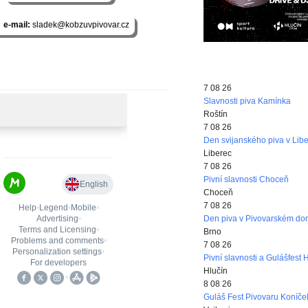
e-mail:
sladek@kobzuvpivovar.cz
7 08 26
Slavnosti piva Kamínka
Roštín
7 08 26
Den svijanského piva v Libe
Liberec
7 08 26
Pivní slavnosti Choceň
Choceň
7 08 26
Den piva v Pivovarském d
Brno
7 08 26
Pivní slavnosti a Gulášfest 
Hlučín
8 08 26
Guláš Fest Pivovaru Koníče