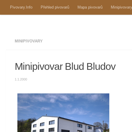
Pivovary.Info
Přehled pivovarů
Mapa pivovarů
Minipivovar
Skip to content
MINIPIVOVARY
Minipivovar Blud Bludov
1.1.2000