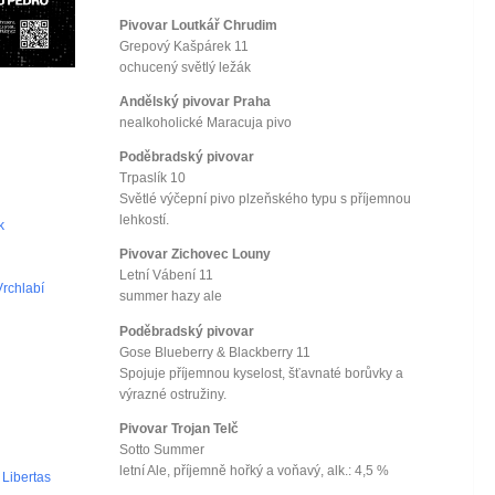
Pivovar Loutkář Chrudim
Grepový Kašpárek 11
ochucený světlý ležák
Andělský pivovar Praha
nealkoholické Maracuja pivo
Poděbradský pivovar
Trpaslík 10
Světlé výčepní pivo plzeňského typu s příjemnou
lehkostí.
k
Pivovar Zichovec Louny
Letní Vábení 11
Vrchlabí
summer hazy ale
Poděbradský pivovar
Gose Blueberry & Blackberry 11
Spojuje příjemnou kyselost, šťavnaté borůvky a
výrazné ostružiny.
Pivovar Trojan Telč
Sotto Summer
letní Ale, příjemně hořký a voňavý, alk.: 4,5 %
 Libertas