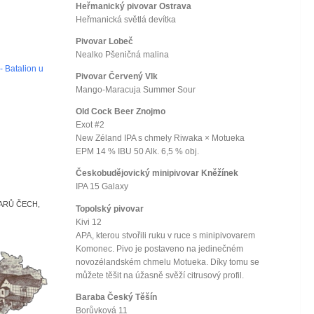
Heřmanický pivovar Ostrava
Heřmanická světlá devítka
Pivovar Lobeč
Nealko Pšeničná malina
- Batalion u
Pivovar Červený Vlk
Mango-Maracuja Summer Sour
Old Cock Beer Znojmo
Exot #2
New Zéland IPA s chmely Riwaka × Motueka
EPM 14 % IBU 50 Alk. 6,5 % obj.
Českobudějovický minipivovar Kněžínek
IPA 15 Galaxy
ARŮ ČECH,
Topolský pivovar
Kivi 12
APA, kterou stvořili ruku v ruce s minipivovarem
Komonec. Pivo je postaveno na jedinečném
novozélandském chmelu Motueka. Díky tomu se
můžete těšit na úžasně svěží citrusový profil.
Baraba Český Těšín
Borůvková 11