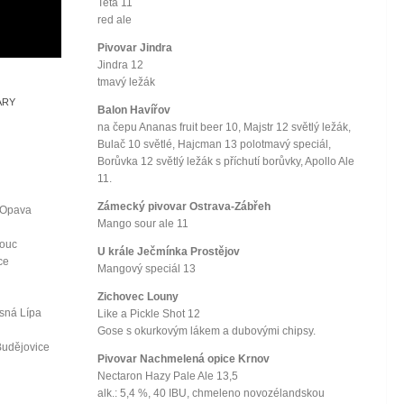
Teta 11
red ale
Pivovar Jindra
Jindra 12
tmavý ležák
ARY
Balon Havířov
na čepu Ananas fruit beer 10, Majstr 12 světlý ležák,
Bulač 10 světlé, Hajcman 13 polotmavý speciál,
Borůvka 12 světlý ležák s příchutí borůvky, Apollo Ale
11.
Zámecký pivovar Ostrava-Zábřeh
 Opava
Mango sour ale 11
mouc
U krále Ječmínka Prostějov
ce
Mangový speciál 13
Zichovec Louny
ásná Lípa
Like a Pickle Shot 12
Gose s okurkovým lákem a dubovými chipsy.
Budějovice
Pivovar Nachmelená opice Krnov
Nectaron Hazy Pale Ale 13,5
alk.: 5,4 %, 40 IBU, chmeleno novozélandskou