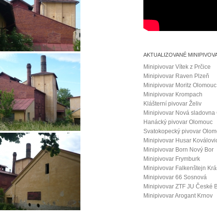
AKTUALIZOVANÉ MINIPIVOV
Minipivovar Vítek z Prčice
Minipivovar Raven Plzeň
Minipivovar Moritz Olomouc
Minipivovar Krompach
Klášterní pivovar Želiv
Minipivovar Nová sladovna
Hanácký pivovar Olomouc
Svatokopecký pivovar Olo
Minipivovar Husar Koválovi
Minipivovar Born Nový Bor
Minipivovar Frymburk
Minipivovar Falkenštejn Kr
Minipivovar 66 Sosnová
Minipivovar ZTF JU České 
Minipivovar Arogant Krnov