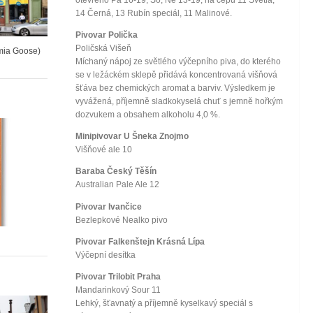
otevřeno Pa 16-19, So, Ne 13-19, na čepu 11 Světlá,
14 Černá, 13 Rubín speciál, 11 Malinové.
Pivovar Polička
Poličská Višeň
mia Goose)
Míchaný nápoj ze světlého výčepního piva, do kterého
se v ležáckém sklepě přidává koncentrovaná višňová
šťáva bez chemických aromat a barviv. Výsledkem je
vyvážená, příjemně sladkokyselá chuť s jemně hořkým
dozvukem a obsahem alkoholu 4,0 %.
Minipivovar U Šneka Znojmo
Višňové ale 10
Baraba Český Těšín
Australian Pale Ale 12
Pivovar Ivančice
Bezlepkové Nealko pivo
Pivovar Falkenštejn Krásná Lípa
Výčepní desítka
Pivovar Trilobit Praha
Mandarinkový Sour 11
Lehký, šťavnatý a příjemně kyselkavý speciál s