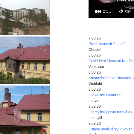
7 08 26
Pivní slavnosti Choceň
Choceň
8 08 26
Guláš Fest Pivovaru Koníče
Vojkovice
8 08 26
Krkonošské pivní slavnosti 
Vrchlabí
8 08 26
Litovelské Pivobraní
Litovel
8 08 26
Litomyšlský pivní festiválek
Litomyšl
8 08 26
Oslava první várky Pivovaru