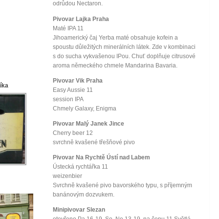
odrůdou Nectaron.
Pivovar Lajka Praha
Maté IPA 11
Jihoamerický čaj Yerba maté obsahuje kofein a
spoustu důležitých minerálních látek. Zde v kombinaci
s do sucha vykvašenou IPou. Chuť doplňuje citrusové
aroma německého chmele Mandarina Bavaria.
Pivovar Vik Praha
líka
Easy Aussie 11
session IPA
Chmely Galaxy, Enigma
Pivovar Malý Janek Jince
Cherry beer 12
svrchně kvašené třešňové pivo
Pivovar Na Rychtě Ústí nad Labem
Ústecká rychtářka 11
weizenbier
Svrchně kvašené pivo bavorského typu, s příjemným
banánovým dozvukem.
Minipivovar Slezan