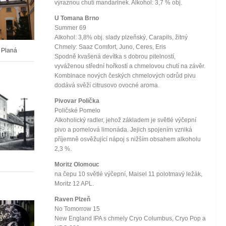
výraznou chutí mandarinek. Alkohol: 3,7 % obj.
U Tomana Brno
Summer 69
Alkohol: 3,8% obj. slady plzeňský, Carapils, žitný
Chmely: Saaz Comfort, Juno, Ceres, Eris
 Planá
Spodně kvašená devítka s dobrou pitelností,
vyváženou střední hořkostí a chmelovou chutí na závěr.
Kombinace nových českých chmelových odrůd pivu
dodává svěží citrusovo ovocné aroma.
Pivovar Polička
Poličské Pomelo
Alkoholický radler, jehož základem je světlé výčepní
pivo a pomelová limonáda. Jejich spojením vzniká
příjemně osvěžující nápoj s nižším obsahem alkoholu
2,3 %.
Moritz Olomouc
na čepu 10 světlé výčepní, Maisel 11 polotmavý ležák,
Moritz 12 APL.
Raven Plzeň
No Tomorrow 15
New England IPA s chmely Cryo Columbus, Cryo Pop a