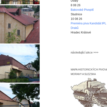
Úvaly
8 08 26
Bakovské Pivopití
Studnice
10 08 26
Premiéra piva Kandidát IPL 
Draků
Hradec Králové
následující akce >>>
MAPA HISTORICKÝCH PIVOV
MORAVY A SLEZSKA