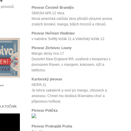
provozů.
Pivovar Čestmír Brandýs
SMASH APA 12 Vera
Nová americká odrůda Vera přináší výrazné aroma
zralých broskví, manga, bílých hroznů a citrusů.
Pivovar Heřman Vladislav
v nabídce Světlý ležák 11 a Vídeňský ležák 12.
Pivovar Zichovec Louny
Mango sticky rice 17
Dezertní New England IPA, uvařená v kooperaci s
pivovarem Raven, s mangem, kokosem, rýží a
laktózou.
Karlovský pivovar
NEIPA 11
>>>
Je lehce zakalené a voní po mangu, citrusech a
ananasu. Chmel mu dodává šťavnatou chuť a
příjemnou hořkost.
 A TOČNÍK
Pivovar Polička
Pivovar Prokopák Praha