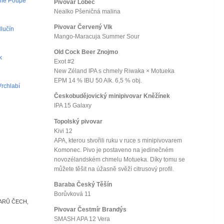
omě Poupě
Pivovar Lobeč
Nealko Pšeničná malina
Pivovar Červený Vlk
Hlučín
Mango-Maracuja Summer Sour
Old Cock Beer Znojmo
k
Exot #2
New Zéland IPA s chmely Riwaka × Motueka
EPM 14 % IBU 50 Alk. 6,5 % obj.
Vrchlabí
Českobudějovický minipivovar Kněžínek
IPA 15 Galaxy
Topolský pivovar
Kivi 12
APA, kterou stvořili ruku v ruce s minipivovarem
Komonec. Pivo je postaveno na jedinečném
novozélandském chmelu Motueka. Díky tomu se
můžete těšit na úžasně svěží citrusový profil.
Baraba Český Těšín
Borůvková 11
ARŮ ČECH,
Pivovar Čestmír Brandýs
SMASH APA 12 Vera