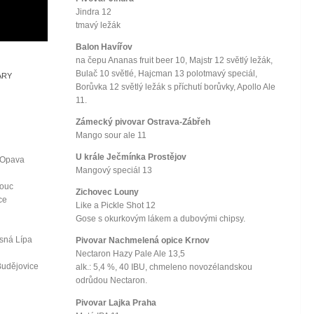
Jindra 12
tmavý ležák
Balon Havířov
na čepu Ananas fruit beer 10, Majstr 12 světlý ležák,
Bulač 10 světlé, Hajcman 13 polotmavý speciál,
ARY
Borůvka 12 světlý ležák s příchutí borůvky, Apollo Ale
11.
Zámecký pivovar Ostrava-Zábřeh
Mango sour ale 11
U krále Ječmínka Prostějov
 Opava
Mangový speciál 13
mouc
Zichovec Louny
ce
Like a Pickle Shot 12
Gose s okurkovým lákem a dubovými chipsy.
ásná Lípa
Pivovar Nachmelená opice Krnov
Nectaron Hazy Pale Ale 13,5
Budějovice
alk.: 5,4 %, 40 IBU, chmeleno novozélandskou
odrůdou Nectaron.
Pivovar Lajka Praha