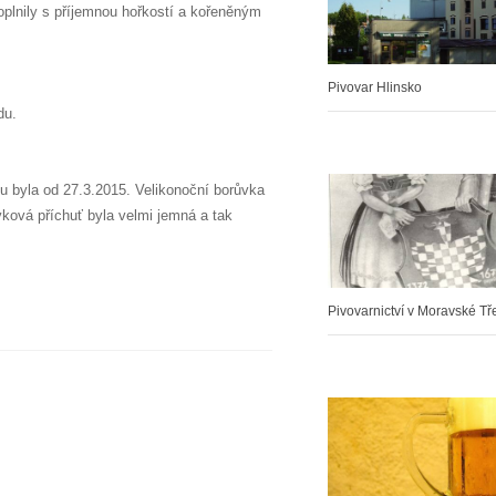
doplnily s příjemnou hořkostí a kořeněným
Pivovar Hlinsko
du.
pu byla od 27.3.2015. Velikonoční borůvka
vková příchuť byla velmi jemná a tak
Pivovarnictví v Moravské T