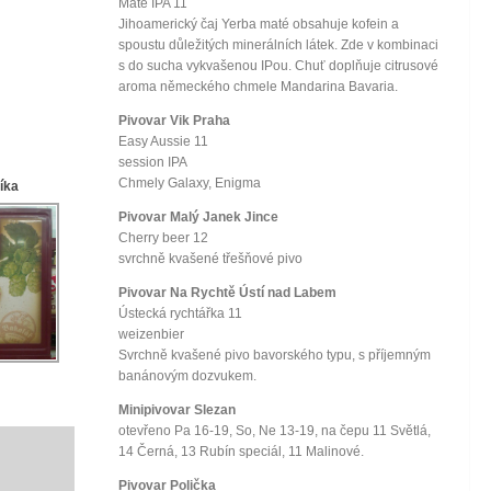
Maté IPA 11
Jihoamerický čaj Yerba maté obsahuje kofein a
spoustu důležitých minerálních látek. Zde v kombinaci
s do sucha vykvašenou IPou. Chuť doplňuje citrusové
aroma německého chmele Mandarina Bavaria.
Pivovar Vik Praha
Easy Aussie 11
session IPA
Chmely Galaxy, Enigma
líka
Pivovar Malý Janek Jince
Cherry beer 12
svrchně kvašené třešňové pivo
Pivovar Na Rychtě Ústí nad Labem
Ústecká rychtářka 11
weizenbier
Svrchně kvašené pivo bavorského typu, s příjemným
banánovým dozvukem.
Minipivovar Slezan
otevřeno Pa 16-19, So, Ne 13-19, na čepu 11 Světlá,
14 Černá, 13 Rubín speciál, 11 Malinové.
Pivovar Polička