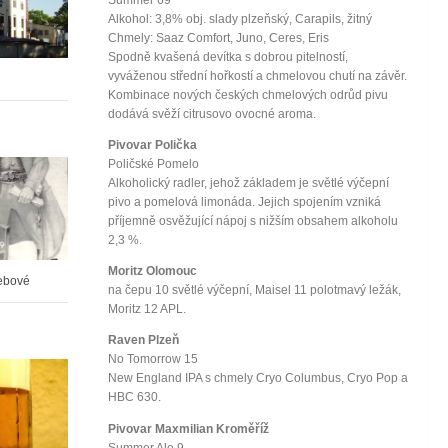
Summer 69
Alkohol: 3,8% obj. slady plzeňský, Carapils, žitný
Chmely: Saaz Comfort, Juno, Ceres, Eris
Spodně kvašená devítka s dobrou pitelností,
vyváženou střední hořkostí a chmelovou chutí na závěr.
Kombinace nových českých chmelových odrůd pivu
dodává svěží citrusovo ovocné aroma.
Pivovar Polička
Poličské Pomelo
Alkoholický radler, jehož základem je světlé výčepní
pivo a pomelová limonáda. Jejich spojením vzniká
příjemně osvěžující nápoj s nižším obsahem alkoholu
2,3 %.
Moritz Olomouc
řebové
na čepu 10 světlé výčepní, Maisel 11 polotmavý ležák,
Moritz 12 APL.
Raven Plzeň
No Tomorrow 15
New England IPA s chmely Cryo Columbus, Cryo Pop a
HBC 630.
Pivovar Maxmilian Kroměříž
Summer Ale 9