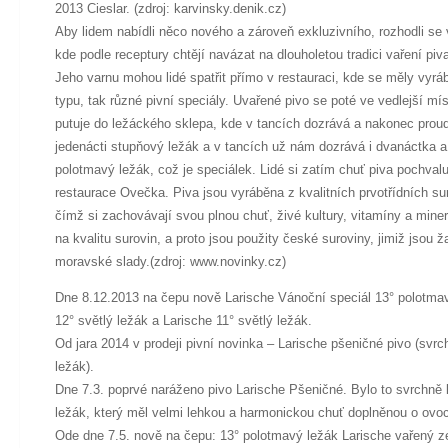
2013 Cieslar. (zdroj: karvinsky.denik.cz)
Aby lidem nabídli něco nového a zároveň exkluzivního, rozhodli se 
kde podle receptury chtějí navázat na dlouholetou tradici vaření piv
Jeho varnu mohou lidé spatřit přímo v restauraci, kde se měly vyr
typu, tak různé pivní speciály. Uvařené pivo se poté ve vedlejší mí
putuje do ležáckého sklepa, kde v tancích dozrává a nakonec pr
jedenácti stupňový ležák a v tancích už nám dozrává i dvanáctka a
polotmavý ležák, což je speciálek. Lidé si zatím chuť piva pochvaluj
restaurace Ovečka. Piva jsou vyráběna z kvalitních prvotřídních sur
čímž si zachovávají svou plnou chuť, živé kultury, vitamíny a minerá
na kvalitu surovin, a proto jsou použity české suroviny, jimiž jsou
moravské slady.(zdroj: www.novinky.cz)
Dne 8.12.2013 na čepu nově Larische Vánoční speciál 13° polotmav
12° světlý ležák a Larische 11° světlý ležák.
Od jara 2014 v prodeji pivní novinka – Larische pšeničné pivo (svr
ležák).
Dne 7.3. poprvé naráženo pivo Larische Pšeničné. Bylo to svrchně 
ležák, který měl velmi lehkou a harmonickou chuť doplněnou o ovoc
Ode dne 7.5. nově na čepu: 13° polotmavý ležák Larische vařený ze