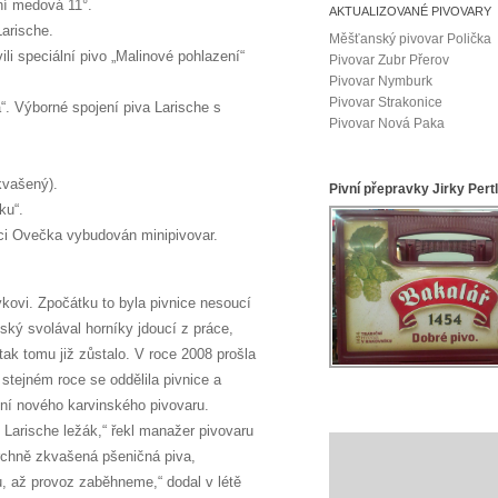
ní medová 11°.
AKTUALIZOVANÉ PIVOVARY
arische.
Měšťanský pivovar Polička
li speciální pivo „Malinové pohlazení“
Pivovar Zubr Přerov
Pivovar Nymburk
Pivovar Strakonice
“. Výborné spojení piva Larische s
Pivovar Nová Paka
kvašený).
Pivní přepravky Jirky Pert
ku“.
aci Ovečka vybudován minipivovar.
ovi. Zpočátku to byla pivnice nesoucí
ký svolával horníky jdoucí z práce,
tak tomu již zůstalo. V roce 2008 prošla
 stejném roce se oddělila pivnice a
ení nového karvinského pivovaru.
Larische ležák,“ řekl manažer pivovaru
vrchně zkvašená pšeničná piva,
u, až provoz zaběhneme,“ dodal v létě