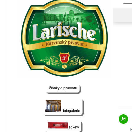
články o pivovaru
fotogalerie
etikety