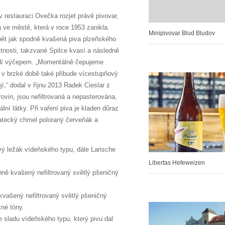
v restauraci Ovečka rozjet právě pivovar,
a ve městě, která v roce 1953 zanikla.
Minipivovar Blud Bludov
ábět jak spodně kvašená piva plzeňského
stnosti, takzvané Spilce kvasí a následně
oudí výčepem. „Momentálně čepujeme
 v brzké době také přibude vícestupňový
í,“ dodal v říjnu 2013 Radek Cieslar z
ovin, jsou nefiltrovaná a nepasterována,
lní látky. Při vaření piva je kladen důraz
 žatecký chmel poloraný červeňák a
ý ležák vídeňského typu, dále Larische
Libertas Hefeweizen
chně kvašený nefiltrovaný světlý pšeničný
kvašený nefiltrovaný světlý pšeničný
né tóny.
 sladu vídeňského typu, který pivu dal