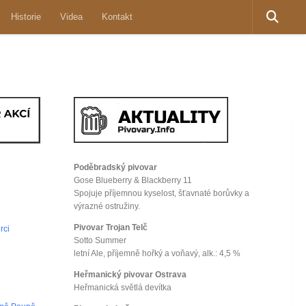
Historie
Videa
Kontakt
Poděbradský pivovar
Gose Blueberry & Blackberry 11
Spojuje příjemnou kyselost, šťavnaté borůvky a
výrazné ostružiny.
Pivovar Trojan Telč
rci
Sotto Summer
letní Ale, příjemně hořký a voňavý, alk.: 4,5 %
Heřmanický pivovar Ostrava
Heřmanická světlá devítka