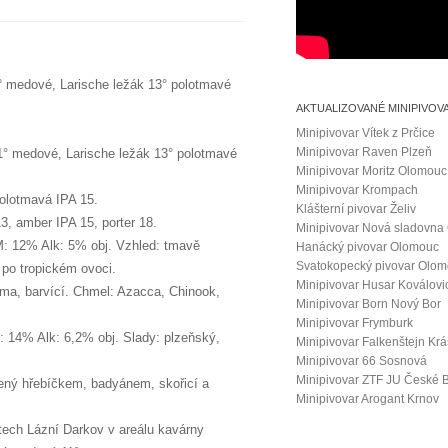
1° medové, Larische ležák 13° polotmavé
AKTUALIZOVANÉ MINIPIVOV
Minipivovar Vítek z Prčice
Minipivovar Raven Plzeň
11° medové, Larische ležák 13° polotmavé
Minipivovar Moritz Olomouc
Minipivovar Krompach
olotmavá IPA 15.
Klášterní pivovar Želiv
3, amber IPA 15, porter 18.
Minipivovar Nová sladovna
PM: 12% Alk: 5% obj. Vzhled: tmavě
Hanácký pivovar Olomouc
Svatokopecký pivovar Olo
po tropickém ovoci.
Minipivovar Husar Koválovi
oma, barvící. Chmel: Azacca, Chinook,
Minipivovar Born Nový Bor
Minipivovar Frymburk
: 14% Alk: 6,2% obj. Slady: plzeňský,
Minipivovar Falkenštejn Kr
Minipivovar 66 Sosnová
Minipivovar ZTF JU České 
cený hřebíčkem, badyánem, skořicí a
Minipivovar Arogant Krnov
stech Lázní Darkov v areálu kavárny