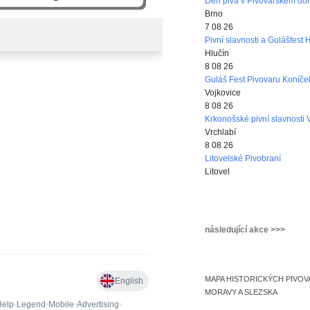
Den piva v Pivovarském d
Brno
7 08 26
Pivní slavnosti a Gulášfest 
Hlučín
8 08 26
Guláš Fest Pivovaru Koníče
Vojkovice
8 08 26
Krkonošské pivní slavnosti 
Vrchlabí
8 08 26
Litovelské Pivobraní
Litovel
následující akce >>>
MAPA HISTORICKÝCH PIVOV
MORAVY A SLEZSKA