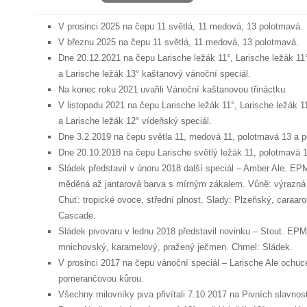
V prosinci 2025 na čepu 11 světlá, 11 medová, 13 polotmavá.
V březnu 2025 na čepu 11 světlá, 11 medová, 13 polotmavá.
Dne 20.12.2021 na čepu Larische ležák 11°, Larische ležák 1
a Larische ležák 13° kaštanový vánoční speciál.
Na konec roku 2021 uvařili Vánoční kaštanovou třináctku.
V listopadu 2021 na čepu Larische ležák 11°, Larische ležák 
a Larische ležák 12° vídeňský speciál.
Dne 3.2.2019 na čepu světla 11, medová 11, polotmavá 13 a p
Dne 20.10.2018 na čepu Larische světlý ležák 11, polotmavá 1
Sládek představil v únoru 2018 další speciál – Amber Ale. E
měděná až jantarová barva s mírným zákalem. Vůně: výrazná 
Chuť: tropické ovoce, střední plnost. Slady: Plzeňský, caraar
Cascade.
Sládek pivovaru v lednu 2018 představil novinku – Stout. EPM
mnichovský, karamelový, pražený ječmen. Chmel: Sládek.
V prosinci 2017 na čepu vánoční speciál – Larische Ale ochu
pomerančovou kůrou.
Všechny milovníky piva přivítali 7.10.2017 na Pivních slavno