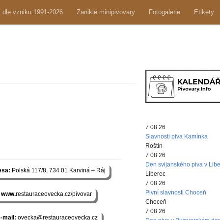
y dle vzniku 1991-2026
Zaniklé minipivovary
Fotogalerie
Etikety
7 08 26
Slavnosti piva Kamínka
Roštín
7 08 26
Den svijanského piva v Libe
esa:
Polská 117/8, 734 01 Karviná – Ráj
Liberec
7 08 26
Pivní slavnosti Choceň
www.
restauraceovecka.cz/pivovar
Choceň
7 08 26
-mail:
ovecka@restauraceovecka.cz