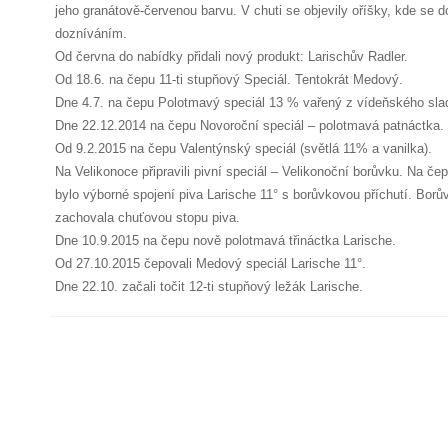
jeho granátově-červenou barvu. V chuti se objevily oříšky, kde se 
dozníváním.
Od června do nabídky přidali nový produkt: Larischův Radler.
Od 18.6. na čepu 11-ti stupňový Speciál. Tentokrát Medový.
Dne 4.7. na čepu Polotmavý speciál 13 % vařený z vídeňského sla
Dne 22.12.2014 na čepu Novoroční speciál – polotmavá patnáctka.
Od 9.2.2015 na čepu Valentýnský speciál (světlá 11% a vanilka).
Na Velikonoce připravili pivní speciál – Velikonoční borůvku. Na če
bylo výborné spojení piva Larische 11° s borůvkovou příchutí. Borů
zachovala chuťovou stopu piva.
Dne 10.9.2015 na čepu nově polotmavá třináctka Larische.
Od 27.10.2015 čepovali Medový speciál Larische 11°.
Dne 22.10. začali točit 12-ti stupňový ležák Larische.