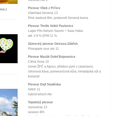
Pivovar Vítek z Prčice
piva z
Vídeňská červená 13
Plné sladové tělo, jantarově červená barva.
Pivovar Thrills Velké Pavlovice
Lager-Pils Nelson Sauvin + Saaz Haka
alk. 4.9 % EPM 11 %.
Zámecký pivovar Ostrava-Zábřeh
Pineapple sour ale 11
Pivovar Mazák Dolní Bojanovice
Citrila Gose 10
chmel ŽPČ a Agnus, přidáno pyré z calamansi,
citronová tráva, pomerančová kůra, himalájská sůl a
koriandr.
Pivovar Dejf Studénka
Glitch 11
hybrid kölsch Ale
Topolský pivovar
Junoverse 13
session IPA