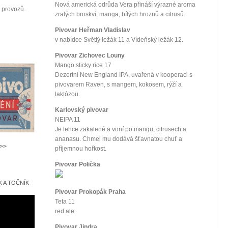
Nová americká odrůda Vera přináší výrazné aroma
provozů.
zralých broskví, manga, bílých hroznů a citrusů.
Pivovar Heřman Vladislav
v nabídce Světlý ležák 11 a Vídeňský ležák 12.
Pivovar Zichovec Louny
Mango sticky rice 17
Dezertní New England IPA, uvařená v kooperaci s
pivovarem Raven, s mangem, kokosem, rýží a
laktózou.
Karlovský pivovar
NEIPA 11
Je lehce zakalené a voní po mangu, citrusech a
ananasu. Chmel mu dodává šťavnatou chuť a
>>>
příjemnou hořkost.
Pivovar Polička
 A TOČNÍK
Pivovar Prokopák Praha
Teta 11
red ale
Pivovar Jindra