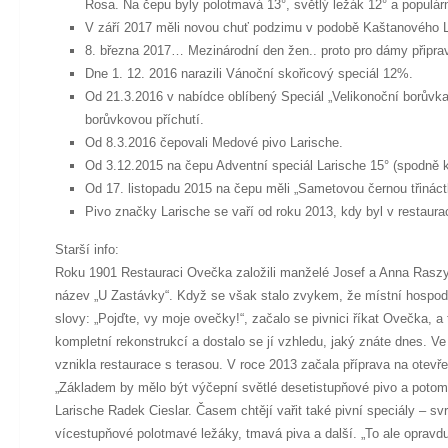
Rosa. Na čepu byly polotmavá 13°, světlý ležák 12° a populár
V září 2017 měli novou chuť podzimu v podobě Kaštanového L
8. března 2017… Mezinárodní den žen.. proto pro dámy připravi
Dne 1. 12. 2016 narazili Vánoční skořicový speciál 12%.
Od 21.3.2016 v nabídce oblíbený Speciál „Velikonoční borůvka
borůvkovou příchutí.
Od 8.3.2016 čepovali Medové pivo Larische.
Od 3.12.2015 na čepu Adventní speciál Larische 15° (spodně 
Od 17. listopadu 2015 na čepu měli „Sametovou černou třináct
Pivo značky Larische se vaří od roku 2013, kdy byl v restaur
Starší info:
Roku 1901 Restauraci Ovečka založili manželé Josef a Anna Raszyk
název „U Zastávky“. Když se však stalo zvykem, že místní hospods
slovy: „Pojďte, vy moje ovečky!“, začalo se pivnici říkat Ovečka, a 
kompletní rekonstrukcí a dostalo se jí vzhledu, jaký znáte dnes. Ve
vznikla restaurace s terasou. V roce 2013 začala příprava na otevř
„Základem by mělo být výčepní světlé desetistupňové pivo a potom 
Larische Radek Cieslar. Časem chtějí vařit také pivní speciály – s
vícestupňové polotmavé ležáky, tmavá piva a další. „To ale opravd