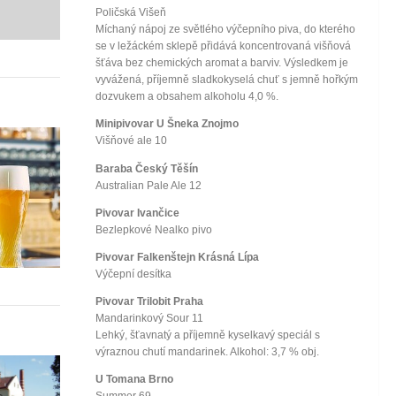
Poličská Višeň
Míchaný nápoj ze světlého výčepního piva, do kterého
se v ležáckém sklepě přidává koncentrovaná višňová
šťáva bez chemických aromat a barviv. Výsledkem je
vyvážená, příjemně sladkokyselá chuť s jemně hořkým
dozvukem a obsahem alkoholu 4,0 %.
Minipivovar U Šneka Znojmo
Višňové ale 10
Baraba Český Těšín
Australian Pale Ale 12
Pivovar Ivančice
Bezlepkové Nealko pivo
Pivovar Falkenštejn Krásná Lípa
Výčepní desítka
Pivovar Trilobit Praha
Mandarinkový Sour 11
Lehký, šťavnatý a příjemně kyselkavý speciál s
výraznou chutí mandarinek. Alkohol: 3,7 % obj.
U Tomana Brno