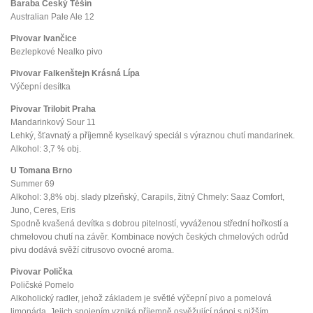
Baraba Český Těšín
Australian Pale Ale 12
Pivovar Ivančice
Bezlepkové Nealko pivo
Pivovar Falkenštejn Krásná Lípa
Výčepní desítka
Pivovar Trilobit Praha
Mandarinkový Sour 11
Lehký, šťavnatý a příjemně kyselkavý speciál s výraznou chutí mandarinek.
Alkohol: 3,7 % obj.
U Tomana Brno
Summer 69
Alkohol: 3,8% obj. slady plzeňský, Carapils, žitný Chmely: Saaz Comfort,
Juno, Ceres, Eris
Spodně kvašená devítka s dobrou pitelností, vyváženou střední hořkostí a
chmelovou chutí na závěr. Kombinace nových českých chmelových odrůd
pivu dodává svěží citrusovo ovocné aroma.
Pivovar Polička
Poličské Pomelo
Alkoholický radler, jehož základem je světlé výčepní pivo a pomelová
limonáda. Jejich spojením vzniká příjemně osvěžující nápoj s nižším