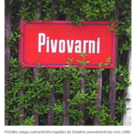
Počátky vstupu zahraničního kapitálu do českého pivovarnictví po roce 1989