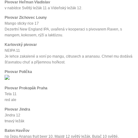
Pivovar Heřman Vladislav
v nabídce Světlý ležák 11 a Vídeňský ležák 12.
Pivovar Zichovec Louny
Mango sticky rice 17
Dezertní New England IPA, uvařená v kooperaci s pivovarem Raven, s
mangem, kokosem, rýží a laktózou.
Karlovský pivovar
NEIPA 11
Je lehce zakalené a voní po mangu, citrusech a ananasu. Chmel mu dodává
šťavnatou chuť a příjemnou hořkost.
Pivovar Polička
Pivovar Prokopák Praha
Teta 11
red ale
Pivovar Jindra
Jindra 12
tmavý ležák
Balon Havířov
na čepu Ananas fruit beer 10, Majstr 12 světlý ležák, Bulač 10 světlé,