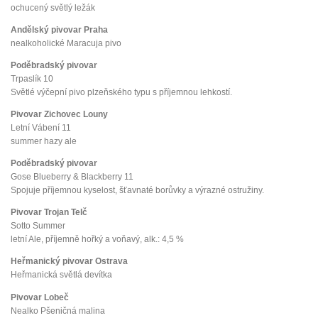
ochucený světlý ležák
Andělský pivovar Praha
nealkoholické Maracuja pivo
Poděbradský pivovar
Trpaslík 10
Světlé výčepní pivo plzeňského typu s příjemnou lehkostí.
Pivovar Zichovec Louny
Letní Vábení 11
summer hazy ale
Poděbradský pivovar
Gose Blueberry & Blackberry 11
Spojuje příjemnou kyselost, šťavnaté borůvky a výrazné ostružiny.
Pivovar Trojan Telč
Sotto Summer
letní Ale, příjemně hořký a voňavý, alk.: 4,5 %
Heřmanický pivovar Ostrava
Heřmanická světlá devítka
Pivovar Lobeč
Nealko Pšeničná malina