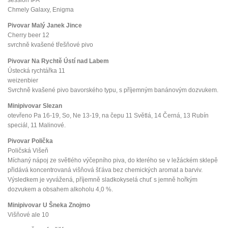
session IPA
Chmely Galaxy, Enigma
Pivovar Malý Janek Jince
Cherry beer 12
svrchně kvašené třešňové pivo
Pivovar Na Rychtě Ústí nad Labem
Ústecká rychtářka 11
weizenbier
Svrchně kvašené pivo bavorského typu, s příjemným banánovým dozvukem.
Minipivovar Slezan
otevřeno Pa 16-19, So, Ne 13-19, na čepu 11 Světlá, 14 Černá, 13 Rubín
speciál, 11 Malinové.
Pivovar Polička
Poličská Višeň
Míchaný nápoj ze světlého výčepního piva, do kterého se v ležáckém sklepě
přidává koncentrovaná višňová šťáva bez chemických aromat a barviv.
Výsledkem je vyvážená, příjemně sladkokyselá chuť s jemně hořkým
dozvukem a obsahem alkoholu 4,0 %.
Minipivovar U Šneka Znojmo
Višňové ale 10