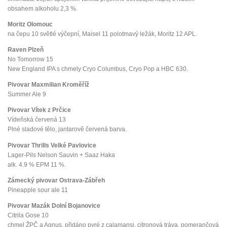
obsahem alkoholu 2,3 %.
Moritz Olomouc
na čepu 10 světlé výčepní, Maisel 11 polotmavý ležák, Moritz 12 APL.
Raven Plzeň
No Tomorrow 15
New England IPA s chmely Cryo Columbus, Cryo Pop a HBC 630.
Pivovar Maxmilian Kroměříž
Summer Ale 9
Pivovar Vítek z Prčice
Vídeňská červená 13
Plné sladové tělo, jantarově červená barva.
Pivovar Thrills Velké Pavlovice
Lager-Pils Nelson Sauvin + Saaz Haka
alk. 4.9 % EPM 11 %.
Zámecký pivovar Ostrava-Zábřeh
Pineapple sour ale 11
Pivovar Mazák Dolní Bojanovice
Citrila Gose 10
chmel ŽPČ a Agnus, přidáno pyré z calamansi, citronová tráva, pomerančová