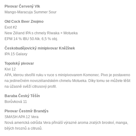
Pivovar Červený Vlk
Mango-Maracuja Summer Sour
Old Cock Beer Znojmo
Exot #2
New Zéland IPA s chmely Riwaka × Motueka
EPM 14 % IBU 50 Alk. 6,5 % obj.
Českobudějovický minipivovar Kněžínek
IPA 15 Galaxy
Topolský pivovar
Kivi 12
APA, kterou stvořili ruku v ruce s minipivovarem Komonec. Pivo je postaveno
na jedinečném novozélandském chmelu Motueka. Díky tomu se můžete těšit
na úžasně svěží citrusový profil.
Baraba Český Těšín
Borůvková 11
Pivovar Čestmír Brandýs
SMASH APA 12 Vera
Nová americká odrůda Vera přináší výrazné aroma zralých broskví, manga,
bílých hroznů a citrusů.