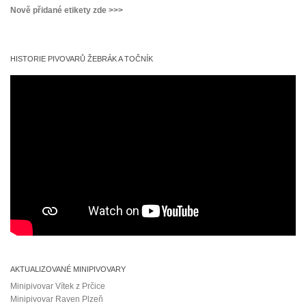
Nově přidané etikety zde >>>
HISTORIE PIVOVARŮ ŽEBRÁK A TOČNÍK
AKTUALIZOVANÉ MINIPIVOVARY
Minipivovar Vítek z Prčice
Minipivovar Raven Plzeň