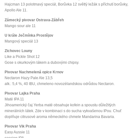
Hajcman 13 polotmavý speciál, Borůvka 12 světlý ležák s příchutí borůvky,
Apollo Ale 11.
Zámecký pivovar Ostrava-Zábřeh
Mango sour ale 11
U krále Ječmínka Prostějov
Mangový speciál 13
Zichovec Louny
Like a Pickle Shot 12
Gose s okurkovým lákem a dubovými chipsy.
Pivovar Nachmelená opice Krnov
Nectaron Hazy Pale Ale 13,5
alk.: 5,4 %, 40 IBU, chmeleno novozélandskou odrůdou Nectaron.
Pivovar Lajka Praha
Maté IPA 11
Jihoamerický čaj Yerba maté obsahuje kofein a spoustu důležitých
minerálních látek. Zde v kombinaci s do sucha vykvašenou IPou. Chuť
doplňuje citrusové aroma německého chmele Mandarina Bavaria.
Pivovar Vik Praha
Easy Aussie 11