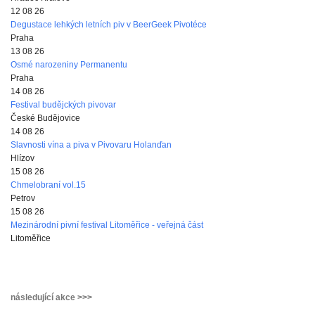
12 08 26
Degustace lehkých letních piv v BeerGeek Pivotéce
Praha
13 08 26
Osmé narozeniny Permanentu
Praha
14 08 26
Festival budějckých pivovar
České Budějovice
14 08 26
Slavnosti vína a piva v Pivovaru Holanďan
Hlízov
15 08 26
Chmelobraní vol.15
Petrov
15 08 26
Mezinárodní pivní festival Litoměřice - veřejná část
Litoměřice
následující akce >>>