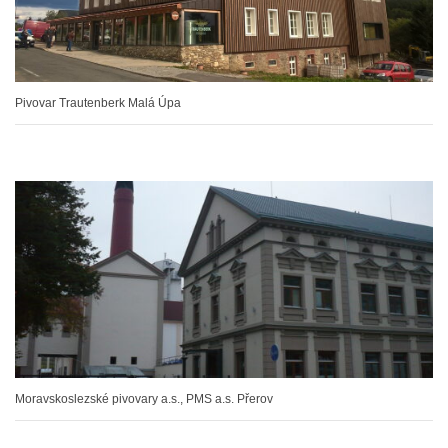
Pivovar Trautenberk Malá Úpa
Moravskoslezské pivovary a.s., PMS a.s. Přerov