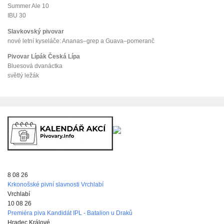
Summer Ale 10
IBU 30
Slavkovský pivovar
nové letní kyseláče: Ananas–grep a Guava–pomeranč
Pivovar Lípák Česká Lípa
Bluesová dvanáctka
světlý ležák
8 08 26
Krkonošské pivní slavnosti Vrchlabí
Vrchlabí
10 08 26
Premiéra piva Kandidát IPL - Batalion u Draků
Hradec Králové