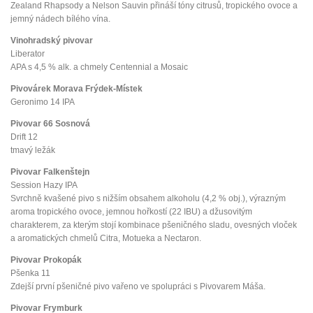
Zealand Rhapsody a Nelson Sauvin přináší tóny citrusů, tropického ovoce a
jemný nádech bílého vína.
Vinohradský pivovar
Liberator
APA s 4,5 % alk. a chmely Centennial a Mosaic
Pivovárek Morava Frýdek-Místek
Geronimo 14 IPA
Pivovar 66 Sosnová
Drift 12
tmavý ležák
Pivovar Falkenštejn
Session Hazy IPA
Svrchně kvašené pivo s nižším obsahem alkoholu (4,2 % obj.), výrazným
aroma tropického ovoce, jemnou hořkostí (22 IBU) a džusovitým
charakterem, za kterým stojí kombinace pšeničného sladu, ovesných vloček
a aromatických chmelů Citra, Motueka a Nectaron.
Pivovar Prokopák
Pšenka 11
Zdejší první pšeničné pivo vařeno ve spolupráci s Pivovarem Máša.
Pivovar Frymburk