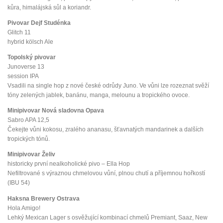
kůra, himalájská sůl a koriandr.
Pivovar Dejf Studénka
Glitch 11
hybrid kölsch Ale
Topolský pivovar
Junoverse 13
session IPA
Vsadili na single hop z nové české odrůdy Juno. Ve vůni lze rozeznat svěží
tóny zelených jablek, banánu, manga, melounu a tropického ovoce.
Minipivovar Nová sladovna Opava
Sabro APA 12,5
Čekejte vůni kokosu, zralého ananasu, šťavnatých mandarinek a dalších
tropických tónů.
Minipivovar Želiv
historicky první nealkoholické pivo – Ella Hop
Nefiltrované s výraznou chmelovou vůní, plnou chutí a příjemnou hořkostí
(IBU 54)
Haksna Brewery Ostrava
Hola Amigo!
Lehký Mexican Lager s osvěžující kombinací chmelů Premiant, Saaz, New