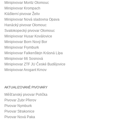
Minipivovar Moritz Olomouc
Minipivovar Krompach
Klášterní pivovar Želiv
Minipivovar Nová sladovna Opava
Hanácký pivovar Olomouc
Svatokopecký pivovar Olomouc
Minipivovar Husar Koválovice
Minipivovar Born Nový Bor
Minipivovar Frymburk
Minipivovar Falkenštejn Krásná Lípa
Minipivovar 66 Sosnová
Minipivovar ZTF JU České Budějovice
Minipivovar Arogant Krnov
AKTUALIZOVANÉ PIVOVARY
Měšťanský pivovar Polička
Pivovar Zubr Přerov
Pivovar Nymburk
Pivovar Strakonice
Pivovar Nová Paka