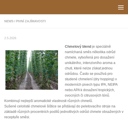
Skip to content
NEWS
/
PIVNÍ ZAJÍMAVOSTI
2.5.2026
Chmelový blend
je speciálně
namíchaná směs několika odrůd
chmele, vytvořená pro dosažení
unikátního, intenzivního aroma a
chuti, které nelze získat jednou
odrůdou. Často se používá pro
studené chmelení (dry hopping) v
moderních pivech typu IPA, NEIPA
nebo APA k dosažení tropických,
ovocných či citrusových tónů.
Kombinují nejlepší aromatické vlastnosti různých chmelů.
Sušené celolisté chmelové šištice se přidávají do peletovacího stroje na
základě různých procentních podílů jednotlivých odrůd chmele obsažených v
receptuře směsi.