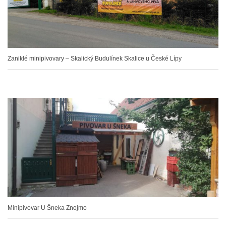
Zaniklé minipivovary – Skalický Budulínek Skalice u České Lípy
Minipivovar U Šneka Znojmo